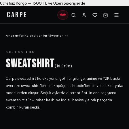
Ücretsiz Kargo — 1500 TL ve Üzeri Siparişlerde
CARPE
Anasayfa
/
Koleksiyonlar
/
Sweatshirt
KOLEKSIYON
SWEATSHIRT
(
16
ürün)
Carpe sweatshirt koleksiyonu; gothic, grunge, anime ve Y2K baskılı
oversize sweatshirt'lerden, kapüşonlu hoodie'lerden ve bisiklet yaka
modellerden oluşur. Soğuk aylarda alternatif stilin ana taşıyıcısı
sweatshirt'tür — rahat kalıbı ve iddialı baskısıyla tek parçada
kombin kuran seçki.