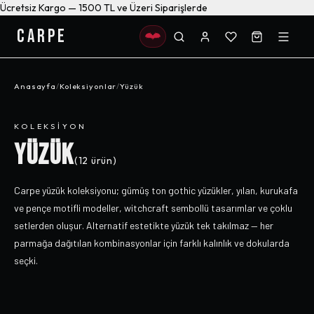
Ücretsiz Kargo — 1500 TL ve Üzeri Siparişlerde
CARPE
Anasayfa
/
Koleksiyonlar
/
Yüzük
KOLEKSIYON
YÜZÜK
(
12
ürün)
Carpe yüzük koleksiyonu; gümüş ton gothic yüzükler, yılan, kurukafa
ve pençe motifli modeller, witchcraft sembollü tasarımlar ve çoklu
setlerden oluşur. Alternatif estetikte yüzük tek takılmaz — her
parmağa dağıtılan kombinasyonlar için farklı kalınlık ve dokularda
seçki.