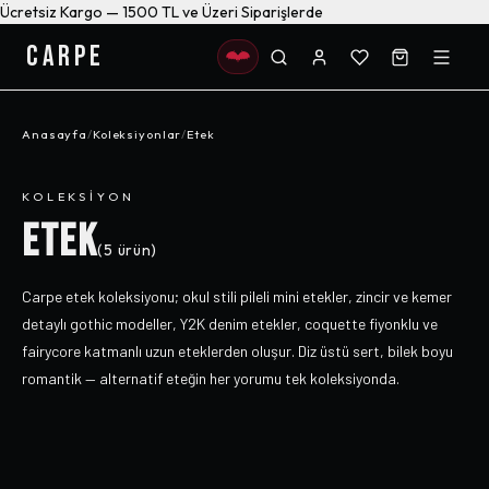
Ücretsiz Kargo — 1500 TL ve Üzeri Siparişlerde
CARPE
Anasayfa
/
Koleksiyonlar
/
Etek
KOLEKSIYON
ETEK
(
5
ürün)
Carpe etek koleksiyonu; okul stili pileli mini etekler, zincir ve kemer
detaylı gothic modeller, Y2K denim etekler, coquette fiyonklu ve
fairycore katmanlı uzun eteklerden oluşur. Diz üstü sert, bilek boyu
romantik — alternatif eteğin her yorumu tek koleksiyonda.