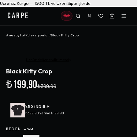
Ücretsiz Kargo — 1500 TL ve Üzeri Siparişlerde
CARPE
Anasayfa
/
Koleksiyonlar
/
Black Kitty Crop
-%
50
Henüz değerlendirilmemiş
Black Kitty Crop
₺199,90
₺399,90
%
50
INDIRIM
₺399,90
yerine
₺199,90
BEDEN
—
S-M