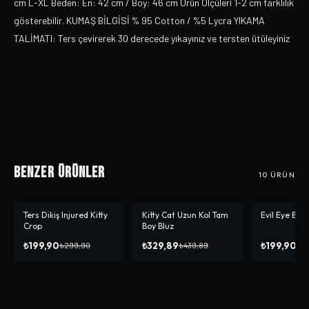
cm L-XL Beden: En: 42 cm / Boy: 46 cm Ürün Ölçüleri 1-2 cm farklılık
gösterebilir. KUMAŞ BİLGİSİ % 95 Cotton / %5 Lycra YIKAMA
TALİMATI: Ters çevirerek 30 derecede yıkayınız ve tersten ütüleyiniz
Benzer Ürünler
10
ÜRÜN
Ters Dikiş Injured Kitty
Kitty Cat Uzun Kol Tam
Evil Eye Bea
-%
33
-%
25
-%
50
Crop
Boy Bluz
₺199,90
₺329,89
₺199,90
₺299,90
₺439,89
₺3