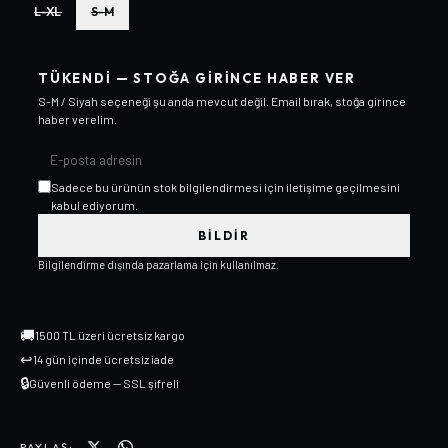
L-XL
S-M
TÜKENDI — STOĞA GIRINCE HABER VER
S-M / Siyah
seçeneği şu anda mevcut değil. Email bırak, stoğa girince
haber verelim.
Sadece bu ürünün stok bilgilendirmesi için iletişime geçilmesini
kabul ediyorum.
BILDIR
Bilgilendirme dışında pazarlama için kullanılmaz.
🚚
1500 TL üzeri ücretsiz kargo
↩
14 gün içinde ücretsiz iade
🔒
Güvenli ödeme — SSL şifreli
PAYLAŞ: