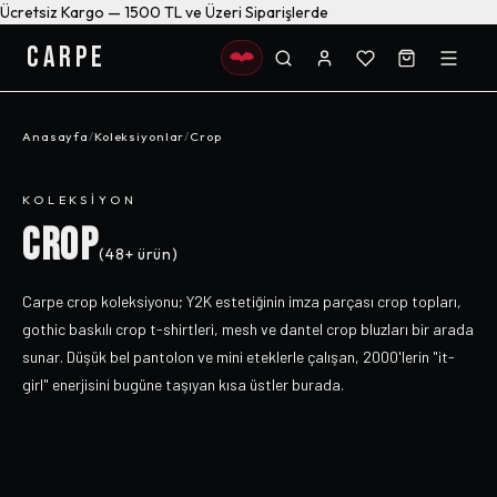
Ücretsiz Kargo — 1500 TL ve Üzeri Siparişlerde
CARPE
Anasayfa
/
Koleksiyonlar
/
Crop
KOLEKSIYON
CROP
(
48+
ürün)
Carpe crop koleksiyonu; Y2K estetiğinin imza parçası crop topları,
gothic baskılı crop t-shirtleri, mesh ve dantel crop bluzları bir arada
sunar. Düşük bel pantolon ve mini eteklerle çalışan, 2000'lerin "it-
girl" enerjisini bugüne taşıyan kısa üstler burada.