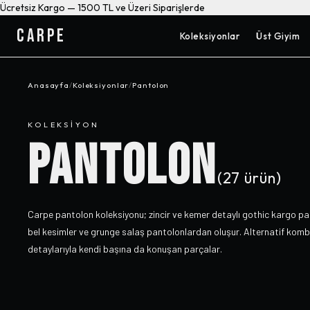
Ücretsiz Kargo — 1500 TL ve Üzeri Siparişlerde
CARPE
Koleksiyonlar
Üst Giyim
Anasayfa
/
Koleksiyonlar
/
Pantolon
KOLEKSIYON
PANTOLON
(
27
ürün)
Carpe pantolon koleksiyonu; zincir ve kemer detaylı gothic kargo pa
bel kesimler ve grunge salaş pantolonlardan oluşur. Alternatif kombi
detaylarıyla kendi başına da konuşan parçalar.