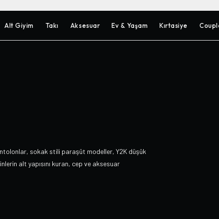
Alt Giyim
Takı
Aksesuar
Ev & Yaşam
Kırtasiye
Coupl
ntolonlar, sokak stili paraşüt modeller, Y2K düşük
nlerin alt yapısını kuran, cep ve aksesuar