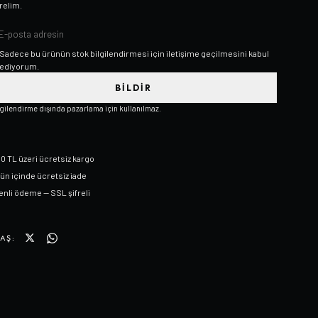
relim.
Sadece bu ürünün stok bilgilendirmesi için iletişime geçilmesini kabul
ediyorum.
BILDIR
lgilendirme dışında pazarlama için kullanılmaz.
0 TL üzeri ücretsiz kargo
gün içinde ücretsiz iade
nli ödeme — SSL şifreli
AŞ: