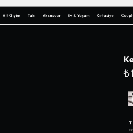
Alt Giyim
Takı
Aksesuar
Ev & Yaşam
Kırtasiye
Coupl
Ke
₺1
T
Gr