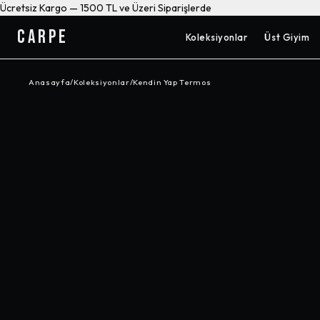
Ücretsiz Kargo — 1500 TL ve Üzeri Siparişlerde
CARPE
Koleksiyonlar
Üst Giyim
Anasayfa
/
Koleksiyonlar
/
Kendin Yap Termos
-%
37