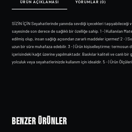
ÜRÜN AÇIKLAMASI
YORUMLAR (0)
SİZİN İÇİN Seyahatlerinde yanında sevdiği içecekleri taşıyabileceği v
sayesinde son derece de sağlıklı bir özelliğe sahip. 1 -) Kullanılan Mat
edilmiş olup, insan sağlığı açısından zararlı maddeler içermez! 2 -) Sıc
uzun bir süre muhafaza edebilir. 3 -) Ürün kişiselleştirme; termosun 
içerisindeki kağıt üzerine yapılmaktadır. Baskılar kaliteli ve canlı bi
yolculuk veya seyahatlerinizde kullanım için idealdir. 5 -) Ürün Ölçüler
Benzer Ürünler