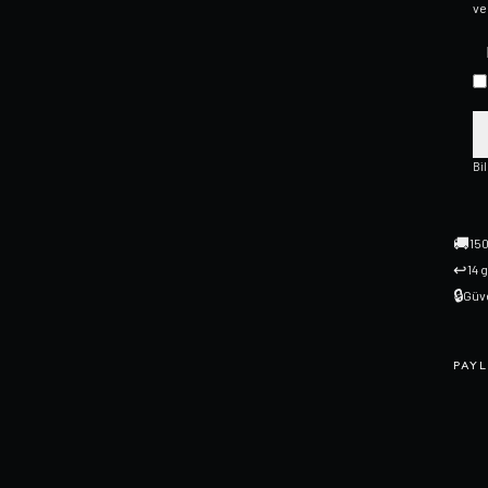
ve
Bi
🚚
150
↩
14 
🔒
Güve
PAYL