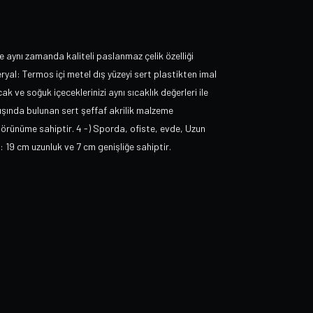
e aynı zamanda kaliteli paslanmaz çelik özelliği
eryal: Termos içi metel dış yüzeyi sert plastikten imal
ak ve soğuk içeceklerinizi aynı sıcaklık değerleri ile
dışında bulunan sert şeffaf akrilik malzeme
r görünüme sahiptir. 4 -) Sporda, ofiste, evde, Uzun
i: 19 cm uzunluk ve 7 cm genişliğe sahiptir.