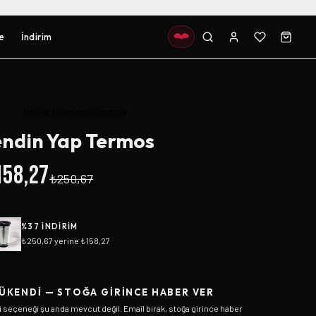
e
İndirim
Henüz değerlendirilmemiş
ndin Yap Termos
58,27
₺250,67
%
37
INDIRIM
₺250,67
yerine
₺158,27
ÜKENDI — STOĞA GIRINCE HABER VER
i
seçeneği şu anda mevcut değil. Email bırak, stoğa girince haber