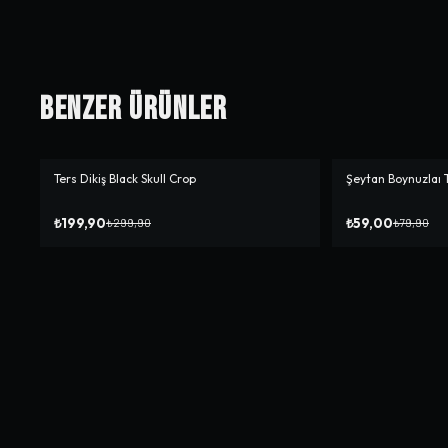
Benzer Ürünler
Ters Dikiş Black Skull Crop
Şeytan Boynuzlaı 
-%
33
-%
26
₺199,90
₺59,00
₺299,90
₺79,90