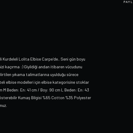
PAYL
 Kurdeleli Lolita Elbise Carpe'de.. Seni gün boyu
i kaçırma :) Giyildiği andan itibaren vücudunu
lirtilen yıkama talimatlarına uyulduğu sürece
liteli elbise modelleri için elbise kategorisine stoklar
cm M Beden: En: 41 cm / Boy: 90 cm L Beden: En: 43
 gösterebilir Kumaş Bilgisi %65 Cotton %35 Polyester
nuz.