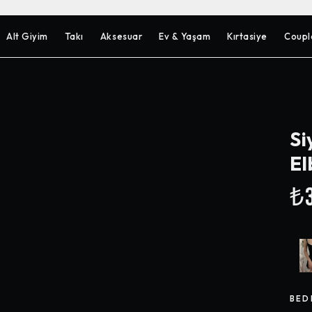
Alt Giyim
Takı
Aksesuar
Ev & Yaşam
Kırtasiye
Coupl
Si
El
₺3
BED