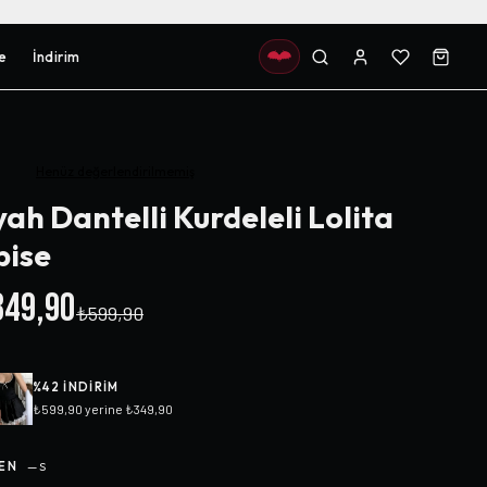
e
İndirim
Henüz değerlendirilmemiş
yah Dantelli Kurdeleli Lolita
bise
49,90
₺599,90
%
42
INDIRIM
₺599,90
yerine
₺349,90
EN
—
S