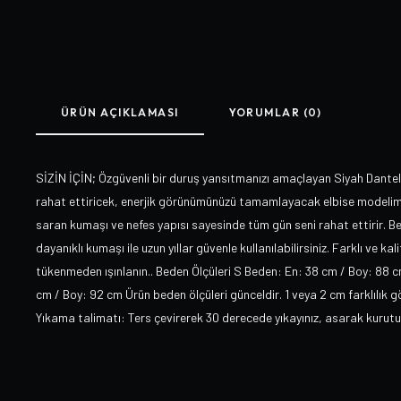
ÜRÜN AÇIKLAMASI
YORUMLAR (0)
SİZİN İÇİN; Özgüvenli bir duruş yansıtmanızı amaçlayan Siyah Dantelli
rahat ettiricek, enerjik görünümünüzü tamamlayacak elbise modelimiz
saran kumaşı ve nefes yapısı sayesinde tüm gün seni rahat ettirir. Be
dayanıklı kumaşı ile uzun yıllar güvenle kullanılabilirsiniz. Farklı ve ka
tükenmeden ışınlanın.. Beden Ölçüleri S Beden: En: 38 cm / Boy: 88 
cm / Boy: 92 cm Ürün beden ölçüleri günceldir. 1 veya 2 cm farklılık
Yıkama talimatı: Ters çevirerek 30 derecede yıkayınız, asarak kurutu