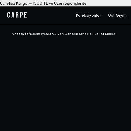
Ücretsiz Kargo — 1500 TL ve Üzeri Siparişlerde
CARPE
Koleksiyonlar
Üst Giyim
Anasayfa
/
Koleksiyonlar
/
Siyah Dantelli Kurdeleli Lolita Elbise
-%
42