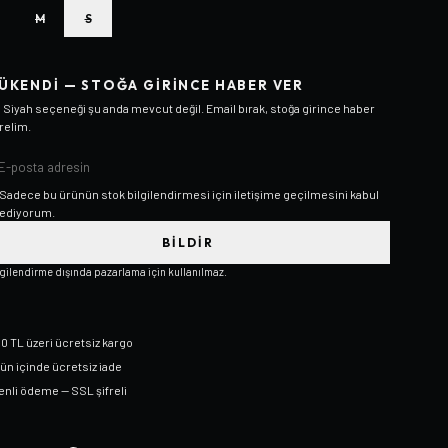
M
S
ÜKENDI — STOĞA GIRINCE HABER VER
/ Siyah
seçeneği şu anda mevcut değil. Email bırak, stoğa girince haber
relim.
Sadece bu ürünün stok bilgilendirmesi için iletişime geçilmesini kabul
ediyorum.
BILDIR
lgilendirme dışında pazarlama için kullanılmaz.
0 TL üzeri ücretsiz kargo
gün içinde ücretsiz iade
nli ödeme — SSL şifreli