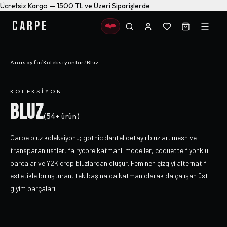
Ücretsiz Kargo — 1500 TL ve Üzeri Siparişlerde
CARPE
Anasayfa
/
Koleksiyonlar
/
Bluz
KOLEKSIYON
BLUZ
(
54+
ürün)
Carpe bluz koleksiyonu; gothic dantel detaylı bluzlar, mesh ve
transparan üstler, fairycore katmanlı modeller, coquette fiyonklu
parçalar ve Y2K crop bluzlardan oluşur. Feminen çizgiyi alternatif
estetikle buluşturan, tek başına da katman olarak da çalışan üst
giyim parçaları.