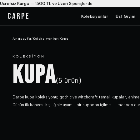
Ücretsiz Kargo — 1500 TL ve Üzeri Siparişlerde
CARPE
Koleksiyonlar
Üst Giyim
Anasayfa
/
Koleksiyonlar
/
Kupa
KOLEKSIYON
KUPA
(
5
ürün)
Carpe kupa koleksiyonu; gothic ve witchcraft temalı kupalar, anime
Günün ilk kahvesi kişiliğinle uyumlu bir kupadan içilmeli — masada du