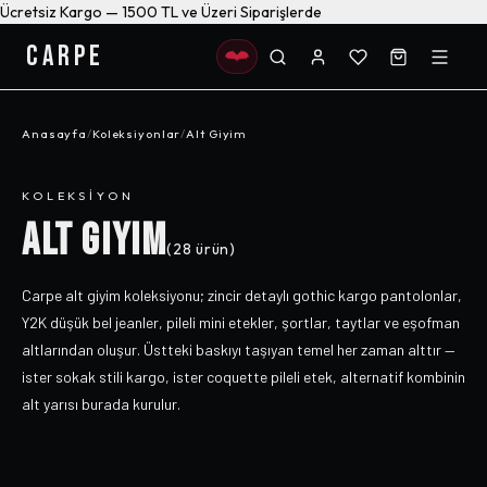
Ücretsiz Kargo — 1500 TL ve Üzeri Siparişlerde
CARPE
Anasayfa
/
Koleksiyonlar
/
Alt Giyim
KOLEKSIYON
ALT GIYIM
(
28
ürün)
Carpe alt giyim koleksiyonu; zincir detaylı gothic kargo pantolonlar,
Y2K düşük bel jeanler, pileli mini etekler, şortlar, taytlar ve eşofman
altlarından oluşur. Üstteki baskıyı taşıyan temel her zaman alttır —
ister sokak stili kargo, ister coquette pileli etek, alternatif kombinin
alt yarısı burada kurulur.