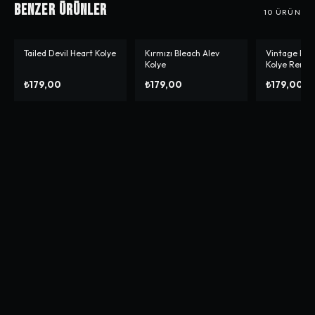
Benzer Ürünler
10
ÜRÜN
Tailed Devil Heart Kolye
Kırmızı Bleach Alev
Vintage Bea
Kolye
Kolye Renkle
₺179,00
₺179,00
₺179,00