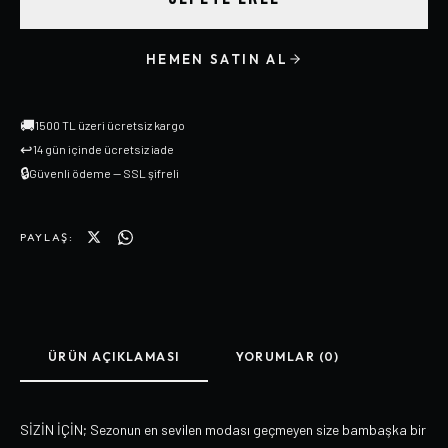
HEMEN SATIN AL
🚚
1500 TL üzeri ücretsiz kargo
↩
14 gün içinde ücretsiz iade
🔒
Güvenli ödeme — SSL şifreli
PAYLAŞ:
ÜRÜN AÇIKLAMASI
YORUMLAR (0)
SİZİN İÇİN; Sezonun en sevilen modası geçmeyen size bambaşka bir