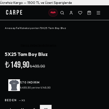
Ücretsiz Kargo — 1500 TL ve Üzeri Siparişlerde
CARPE
Anasayfa
/
Koleksiyonlar
/
5X25 Tam Boy Bluz
-%
70
Henüz değerlendirilmemiş
5X25 Tam Boy Bluz
₺149,90
₺499,90
%
70
INDIRIM
₺499,90
yerine
₺149,90
BEDEN
—
XS