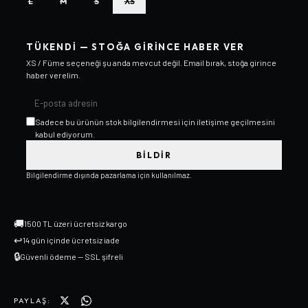
L
M
S
XS
TÜKENDI — STOĞA GIRINCE HABER VER
XS / Füme
seçeneği şu anda mevcut değil. Email bırak, stoğa girince
haber verelim.
Sadece bu ürünün stok bilgilendirmesi için iletişime geçilmesini
kabul ediyorum.
BILDIR
Bilgilendirme dışında pazarlama için kullanılmaz.
🚚
1500 TL üzeri ücretsiz kargo
↩
14 gün içinde ücretsiz iade
🔒
Güvenli ödeme — SSL şifreli
PAYLAŞ: