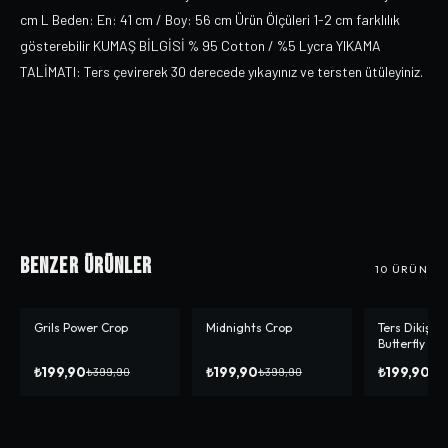
cm L Beden: En: 41 cm / Boy: 56 cm Ürün Ölçüleri 1-2 cm farklılık
gösterebilir KUMAŞ BİLGİSİ % 95 Cotton / %5 Lycra YIKAMA
TALİMATI: Ters çevirerek 30 derecede yıkayınız ve tersten ütüleyiniz.
Benzer Ürünler
10
ÜRÜN
Grils Power Crop
Midnights Crop
Ters Dikiş G
-%
50
-%
50
-%
50
Butterfly Cr
₺199,90
₺199,90
₺199,90
₺399,90
₺399,90
₺3