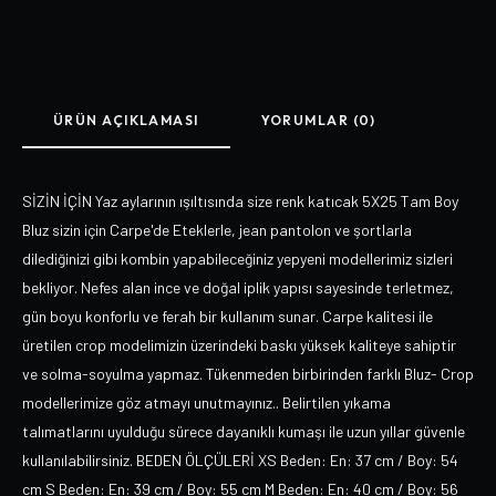
ÜRÜN AÇIKLAMASI
YORUMLAR (0)
SİZİN İÇİN Yaz aylarının ışıltısında size renk katıcak 5X25 Tam Boy
Bluz sizin için Carpe'de Eteklerle, jean pantolon ve şortlarla
dilediğinizi gibi kombin yapabileceğiniz yepyeni modellerimiz sizleri
bekliyor. Nefes alan ince ve doğal iplik yapısı sayesinde terletmez,
gün boyu konforlu ve ferah bir kullanım sunar. Carpe kalitesi ile
üretilen crop modelimizin üzerindeki baskı yüksek kaliteye sahiptir
ve solma-soyulma yapmaz. Tükenmeden birbirinden farklı Bluz- Crop
modellerimize göz atmayı unutmayınız.. Belirtilen yıkama
talımatlarını uyulduğu sürece dayanıklı kumaşı ile uzun yıllar güvenle
kullanılabilirsiniz. BEDEN ÖLÇÜLERİ XS Beden: En: 37 cm / Boy: 54
cm S Beden: En: 39 cm / Boy: 55 cm M Beden: En: 40 cm / Boy: 56