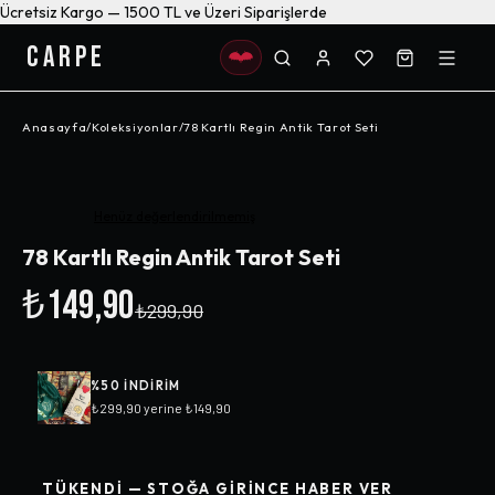
Ücretsiz Kargo — 1500 TL ve Üzeri Siparişlerde
CARPE
Anasayfa
/
Koleksiyonlar
/
78 Kartlı Regin Antik Tarot Seti
-%
50
Henüz değerlendirilmemiş
78 Kartlı Regin Antik Tarot Seti
₺149,90
₺299,90
%
50
INDIRIM
₺299,90
yerine
₺149,90
TÜKENDI — STOĞA GIRINCE HABER VER