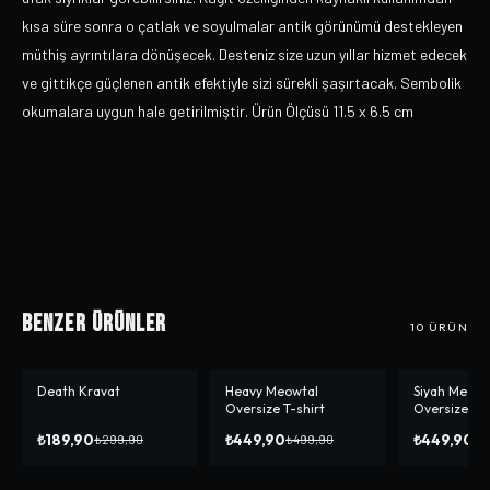
kısa süre sonra o çatlak ve soyulmalar antik görünümü destekleyen
müthiş ayrıntılara dönüşecek. Desteniz size uzun yıllar hizmet edecek
ve gittikçe güçlenen antik efektiyle sizi sürekli şaşırtacak. Sembolik
okumalara uygun hale getirilmiştir. Ürün Ölçüsü 11.5 x 6.5 cm
Benzer Ürünler
10
ÜRÜN
Death Kravat
Heavy Meowtal
Siyah Meowta
-%
37
-%
10
-%
10
Oversize T-shirt
Oversize T-s
₺189,90
₺449,90
₺449,90
₺299,90
₺499,90
₺4