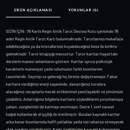
ÜRÜN AÇIKLAMASI
YORUMLAR (0)
SİZİN İÇİN: 78 Kartlı Regin Antik Tarot Destesi Kutu içerisinde 78
adet Regin Antik Tarot Kartı bulunmaktadır. Tarotlarınızı muhafaza
edebileceğiniz ya da kristallerinizi koyabileceğiniz kese ile birlikte
gelmektedir. Tarot kitapçığı mevcuttur. Tarot kartları hayattaki
derslerin manevi anlamlarını gösterir. Kartlar ayrıca psikolojik
karakterin maneviyat yada ruhumuzun farklı kısımlarının
tasvirleridir. Geçmişi ve geleceği hiç birimiz değiştiremeyiz. Fakat
kartlara verdiğimiz enerji sayesinde, danıştığımız sorulara
alacağımız cevaplarla merak ettiklerimizi yanıtlayabilir ve yönümüzü
çizebiliriz. Anlattığımız bilgilerle kartların söylediklerini yorumlamaya
çalışın, sezgilerinizi de katmayı unutmayın. Deste 1. sınıf zanaat
kağıdı kullanılarak el işçiliği ile üretilmiştir. Bundan kaynaklı kartlar
arka kenar kısımlarında hafif çatlaklar yada sizi rahatsız etmeyecek
ufak sıyrıklar görebilirsiniz. Kağıt özelliğinden kaynaklı kullanımdan