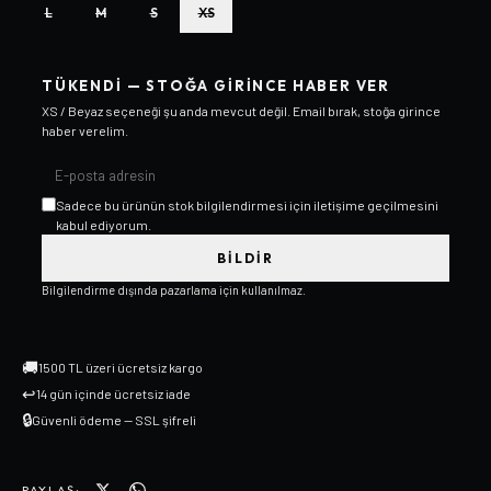
L
M
S
XS
TÜKENDI — STOĞA GIRINCE HABER VER
XS / Beyaz
seçeneği şu anda mevcut değil. Email bırak, stoğa girince
haber verelim.
Sadece bu ürünün stok bilgilendirmesi için iletişime geçilmesini
kabul ediyorum.
BILDIR
Bilgilendirme dışında pazarlama için kullanılmaz.
🚚
1500 TL üzeri ücretsiz kargo
↩
14 gün içinde ücretsiz iade
🔒
Güvenli ödeme — SSL şifreli
PAYLAŞ: