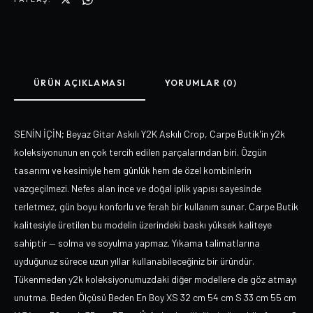
ÜRÜN AÇIKLAMASI
YORUMLAR (0)
SENİN İÇİN; Beyaz Gitar Askılı Y2K Askılı Crop, Carpe Butik'in y2k
koleksiyonunun en çok tercih edilen parçalarından biri. Özgün
tasarımı ve kesimiyle hem günlük hem de özel kombinlerin
vazgeçilmezi. Nefes alan ince ve doğal iplik yapısı sayesinde
terletmez, gün boyu konforlu ve ferah bir kullanım sunar. Carpe Butik
kalitesiyle üretilen bu modelin üzerindeki baskı yüksek kaliteye
sahiptir — solma ve soyulma yapmaz. Yıkama talimatlarına
uyduğunuz sürece uzun yıllar kullanabileceğiniz bir üründür.
Tükenmeden y2k koleksiyonumuzdaki diğer modellere de göz atmayı
unutma. Beden Ölçüsü Beden En Boy XS 32 cm 54 cm S 33 cm 55 cm