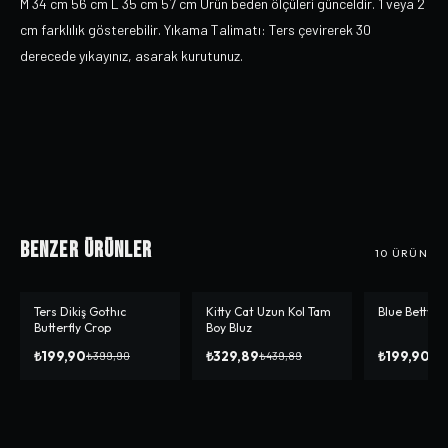
M 34 cm 56 cm L 35 cm 57 cm Ürün beden ölçüleri günceldir. 1 veya 2
cm farklılık gösterebilir. Yıkama Talimatı: Ters çevirerek 30
derecede yıkayınız, asarak kurutunuz.
Benzer Ürünler
10
ÜRÜN
Ters Dikiş Gothıc
Kitty Cat Uzun Kol Tam
Blue Betty C
-%
50
-%
25
-%
50
Butterfly Crop
Boy Bluz
₺199,90
₺329,89
₺199,90
₺399,90
₺439,89
₺3