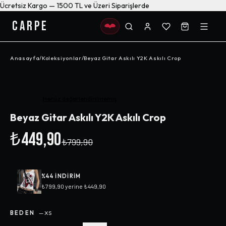
Ücretsiz Kargo — 1500 TL ve Üzeri Siparişlerde
CARPE
Anasayfa
/
Koleksiyonlar
/
Beyaz Gitar Askılı Y2K Askılı Crop
-%
44
Henüz değerlendirilmemiş
Beyaz Gitar Askılı Y2K Askılı Crop
₺449,90
₺799,90
%
44
INDIRIM
₺799,90
yerine
₺449,90
BEDEN
—
XS