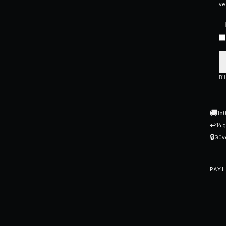
ve
Bi
🚚
150
↩
14 
🔒
Güve
PAYL