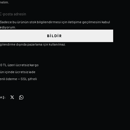
relim.
Sadece bu ürünün stok bilgilendirmesi için iletişime geçilmesini kabul
ediyorum.
BILDIR
lgilendirme dışında pazarlama için kullanılmaz.
0 TL üzeri ücretsiz kargo
gün içinde ücretsiz iade
nli ödeme — SSL şifreli
AŞ: