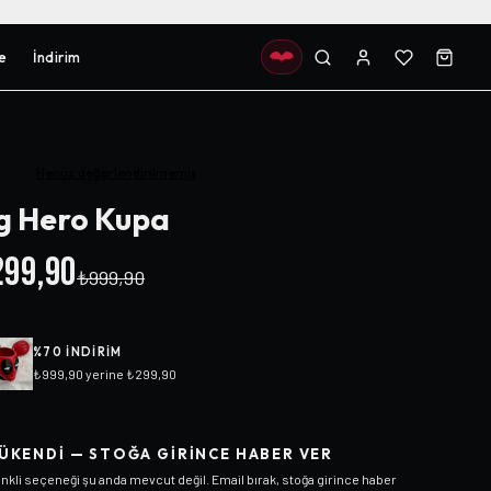
e
İndirim
Henüz değerlendirilmemiş
g Hero Kupa
99,90
₺999,90
%
70
INDIRIM
₺999,90
yerine
₺299,90
ÜKENDI — STOĞA GIRINCE HABER VER
nkli
seçeneği şu anda mevcut değil. Email bırak, stoğa girince haber