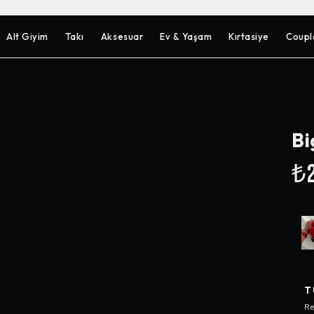
Alt Giyim
Takı
Aksesuar
Ev & Yaşam
Kırtasiye
Coupl
Bi
₺2
T
Re