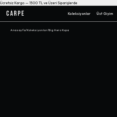
Ücretsiz Kargo — 1500 TL ve Üzeri Siparişlerde
CARPE
Koleksiyonlar
Üst Giyim
Anasayfa
/
Koleksiyonlar
/
Big Hero Kupa
-%
70