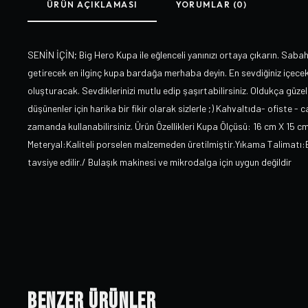
ÜRÜN AÇIKLAMASI
YORUMLAR (0)
SENİN İÇİN; Big Hero Kupa ile eğlenceli yanınızı ortaya çıkarın. Sabah
getirecek en ilginç kupa bardağa merhaba deyin. En sevdiğiniz içec
oluşturacak. Sevdiklerinizi mutlu edip şaşırtabilirsiniz. Oldukça güzel
düşünenler için harika bir fikir olarak sizlerle ;) Kahvaltıda- ofiste - 
zamanda kullanabilirsiniz. Ürün Özellikleri Kupa Ölçüsü: 16 cm X 15 cm d
Meteryal:Kaliteli porselen malzemeden üretilmiştir.Yıkama Talimatı
tavsiye edilir./ Bulaşık makinesi ve mikrodalga için uygun değildir
Benzer Ürünler