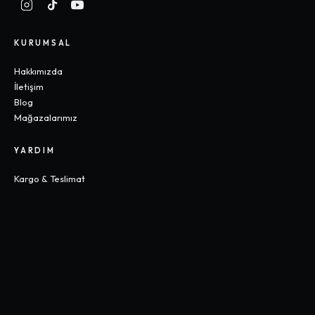
KURUMSAL
Hakkımızda
İletişim
Blog
Mağazalarımız
YARDIM
Kargo & Teslimat
İade & Değişim
Sık Sorulan Sorular
Beden Rehberi
KOLEKSIYONLAR
Gothic
Y2K