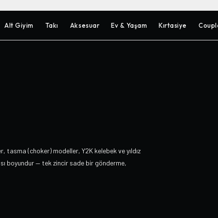
Alt Giyim
Takı
Aksesuar
Ev & Yaşam
Kırtasiye
Coupl
r, tasma (choker) modeller, Y2K kelebek ve yıldız
ası boyundur — tek zincir sade bir gönderme,