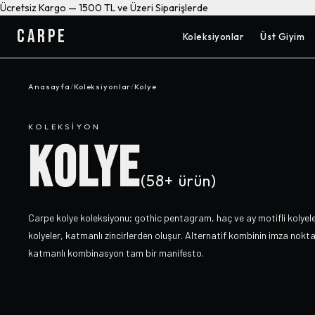
Ücretsiz Kargo — 1500 TL ve Üzeri Siparişlerde
CARPE
Koleksiyonlar
Üst Giyim
Anasayfa
/
Koleksiyonlar
/
Kolye
KOLEKSIYON
KOLYE
(
58+
ürün)
Carpe kolye koleksiyonu; gothic pentagram, haç ve ay motifli kolyele
kolyeler, katmanlı zincirlerden oluşur. Alternatif kombinin imza nokt
katmanlı kombinasyon tam bir manifesto.