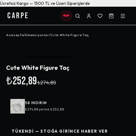
Ücretsiz Kargo — 1500 TL ve Üzeri Siparişlerde
CARPE
Anasayfa
/
Koleksiyonlar
/
Cute White Figure Taç
-%
8
Henüz değerlendirilmemiş
Cute White Figure Taç
₺252,89
₺274,89
%
8
INDIRIM
₺274,89
yerine
₺252,89
TÜKENDI — STOĞA GIRINCE HABER VER