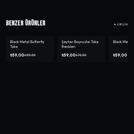
Benzer Ürünler
4
ÜRÜN
Black Metal Butterfly
Şeytan Boynuzlaı Toka
Black Metal 
-%
41
-%
26
Toka
Renkleri
₺59,00
₺59,00
₺59,00
₺99,90
₺79,90