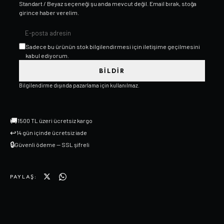
Standart / Beyaz
seçeneği şu anda mevcut değil. Email bırak, stoğa
girince haber verelim.
Sadece bu ürünün stok bilgilendirmesi için iletişime geçilmesini
kabul ediyorum.
BILDIR
Bilgilendirme dışında pazarlama için kullanılmaz.
🚚
1500 TL üzeri ücretsiz kargo
↩
14 gün içinde ücretsiz iade
🔒
Güvenli ödeme — SSL şifreli
PAYLAŞ: