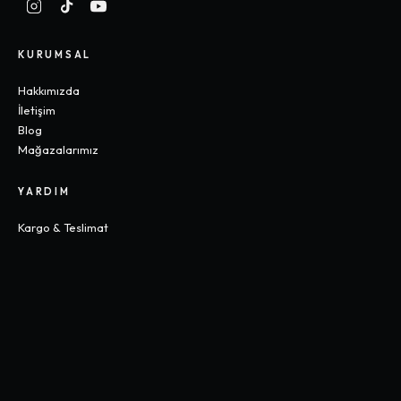
KURUMSAL
Hakkımızda
İletişim
Blog
Mağazalarımız
YARDIM
Kargo & Teslimat
İade & Değişim
Sık Sorulan Sorular
Beden Rehberi
KOLEKSIYONLAR
Gothic
Y2K