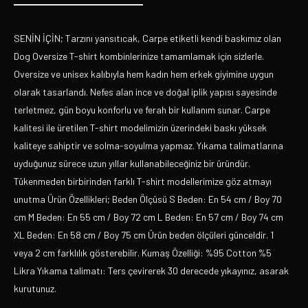
SENİN İÇİN; Tarzını yansıtıcak, Carpe etiketli kendi baskımız olan
Dog Oversize T-shirt kombinlerinize tamamlamak için sizlerle.
Oversize ve unisex kalıbıyla hem kadın hem erkek giyimine uygun
olarak tasarlandı. Nefes alan ince ve doğal iplik yapısı sayesinde
terletmez, gün boyu konforlu ve ferah bir kullanım sunar. Carpe
kalitesi ile üretilen T-shirt modelimizin üzerindeki baskı yüksek
kaliteye sahiptir ve solma-soyulma yapmaz. Yıkama talimatlarına
uyduğunuz sürece uzun yıllar kullanabileceğiniz bir üründür.
Tükenmeden birbirinden farklı T-shirt modellerimize göz atmayı
unutma Ürün Özellikleri; Beden Ölçüsü S Beden: En 54 cm / Boy 70
cm M Beden: En 55 cm / Boy 72 cm L Beden: En 57 cm / Boy 74 cm
XL Beden: En 58 cm / Boy 75 cm Ürün beden ölçüleri günceldir. 1
veya 2 cm farklılık gösterebilir. Kumaş Özelliği: %95 Cotton %5
Likra Yıkama talimatı: Ters çevirerek 30 derecede yıkayınız, asarak
kurutunuz.