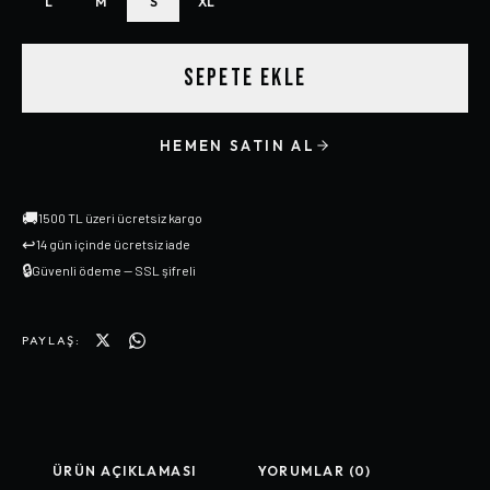
L
M
S
XL
SEPETE EKLE
HEMEN SATIN AL
🚚
1500 TL üzeri ücretsiz kargo
↩
14 gün içinde ücretsiz iade
🔒
Güvenli ödeme — SSL şifreli
PAYLAŞ:
ÜRÜN AÇIKLAMASI
YORUMLAR (0)