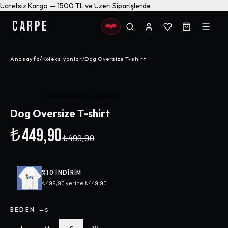
Ücretsiz Kargo — 1500 TL ve Üzeri Siparişlerde
CARPE
Anasayfa
/
Koleksiyonlar
/
Dog Oversize T-shirt
-%
10
Henüz değerlendirilmemiş
Dog Oversize T-shirt
₺449,90
₺499,90
%
10
INDIRIM
₺499,90
yerine
₺449,90
BEDEN
—
S