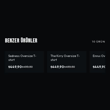
Benzer Ürünler
10
ÜRÜN
Sadness Oversize T-
The Kirry Oversize T-
Ennuı Oversi
-%
10
-%
10
-%
10
shirt
shirt
₺449,90
₺449,90
₺449,90
₺499,90
₺499,90
₺4