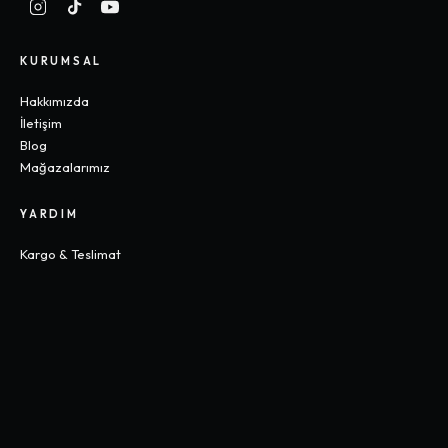
KURUMSAL
Hakkımızda
İletişim
Blog
Mağazalarımız
YARDIM
Kargo & Teslimat
İade & Değişim
Sık Sorulan Sorular
Beden Rehberi
KOLEKSIYONLAR
Gothic
Y2K