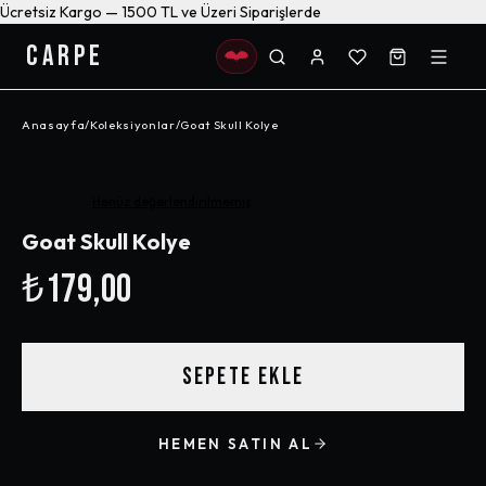
Ücretsiz Kargo — 1500 TL ve Üzeri Siparişlerde
CARPE
Anasayfa
/
Koleksiyonlar
/
Goat Skull Kolye
Henüz değerlendirilmemiş
Goat Skull Kolye
₺179,00
SEPETE EKLE
HEMEN SATIN AL