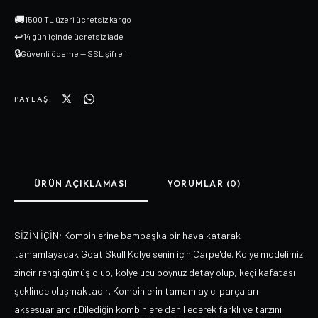
🚚
1500 TL üzeri ücretsiz kargo
↩
14 gün içinde ücretsiz iade
🔒
Güvenli ödeme — SSL şifreli
PAYLAŞ:
ÜRÜN AÇIKLAMASI
YORUMLAR (0)
SİZİN İÇİN; Kombinlerine bambaşka bir hava katarak
tamamlayacak Goat Skull Kolye senin için Carpe'de. Kolye modelimiz
zincir rengi gümüş olup, kolye ucu boynuz detay olup, keçi kafatası
şeklinde oluşmaktadır. Kombinlerin tamamlayıcı parçaları
aksesuarlardır.Dilediğin kombinlere dahil ederek farklı ve tarzını