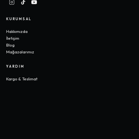
KURUMSAL
Hakkımızda
İletişim
Blog
Mağazalarımız
YARDIM
Kargo & Teslimat
İade & Değişim
Sık Sorulan Sorular
Beden Rehberi
KOLEKSIYONLAR
Gothic
Y2K