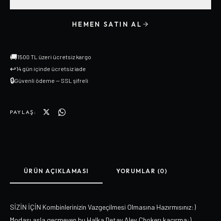
HEMEN SATIN AL
🚚
1500 TL üzeri ücretsiz kargo
↩
14 gün içinde ücretsiz iade
🔒
Güvenli ödeme — SSL şifreli
PAYLAŞ:
ÜRÜN AÇIKLAMASI
YORUMLAR (0)
SİZİN İÇİN Kombinlerinizin Vazgeçilmesi Olmasına Hazırmısınız:)
Modası asla geçmeyen bu Halka Detay Alev Chokerı kaçırma:)