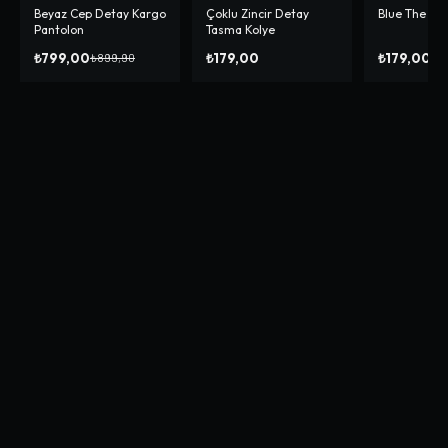
Beyaz Cep Detay Kargo
Çoklu Zincir Detay
Blue The Mo
-%
11
Pantolon
Tasma Kolye
₺799,00
₺179,00
₺179,00
₺899,90