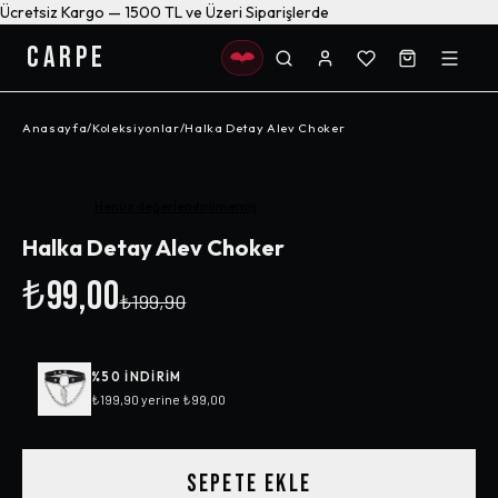
Ücretsiz Kargo — 1500 TL ve Üzeri Siparişlerde
CARPE
Anasayfa
/
Koleksiyonlar
/
Halka Detay Alev Choker
-%
50
Henüz değerlendirilmemiş
Halka Detay Alev Choker
₺99,00
₺199,90
%
50
INDIRIM
₺199,90
yerine
₺99,00
SEPETE EKLE