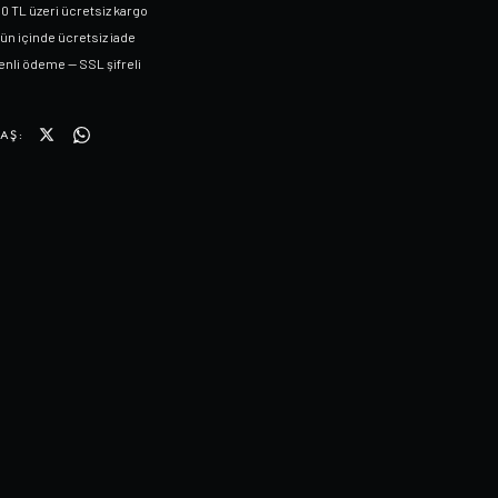
0 TL üzeri ücretsiz kargo
gün içinde ücretsiz iade
nli ödeme — SSL şifreli
AŞ: