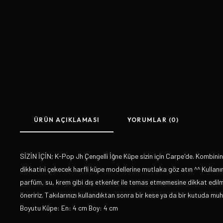
ÜRÜN AÇIKLAMASI
YORUMLAR (0)
SİZİN İÇİN; K-Pop Jh Çengelli İğne Küpe sizin için Carpe'de. Kombinin
dikkatini çekecek harfli küpe modellerine mutlaka göz atın ^^ Kullanım
parfüm, su, krem gibi dış etkenler ile temas etmemesine dikkat edilme
öneririz. Takılarınızı kullandıktan sonra bir kese ya da bir kutuda mu
Boyutu Küpe: En: 4 cm Boy: 4 cm