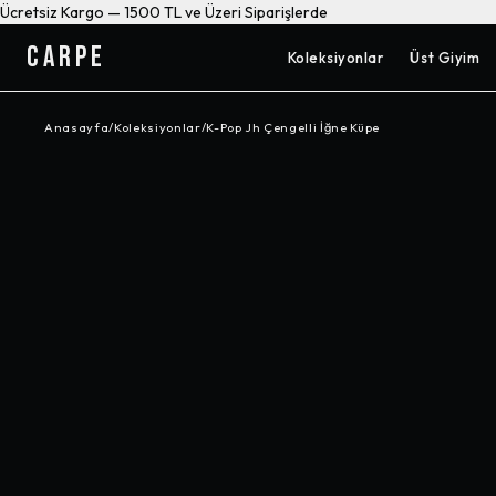
Ücretsiz Kargo — 1500 TL ve Üzeri Siparişlerde
CARPE
Koleksiyonlar
Üst Giyim
Anasayfa
/
Koleksiyonlar
/
K-Pop Jh Çengelli İğne Küpe