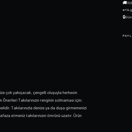
🚚
150
↩
14 
🔒
Güve
PAYL
ize çok yakışacak, çengelli oluşuyla herkesin
 Önerileri Takılarınızın renginin solmaması için;
lidir. Takılarınızla denize ya da duşa girmemenizi
hafaza etmeniz takılarınızın ömrünü uzatır. Ürün