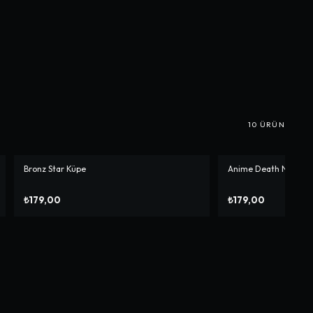
10
ÜRÜN
Bronz Star Küpe
Anime Death Note Ça
₺179,00
₺179,00