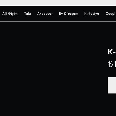
Alt Giyim
Takı
Aksesuar
Ev & Yaşam
Kırtasiye
Coupl
K-
₺1