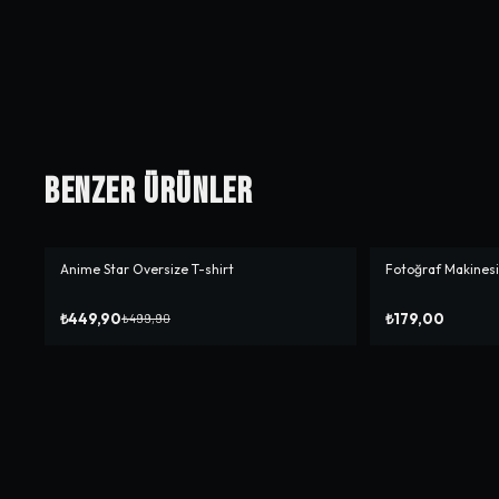
Benzer Ürünler
Anime Star Oversize T-shirt
Fotoğraf Makines
-%
10
₺449,90
₺179,00
₺499,90