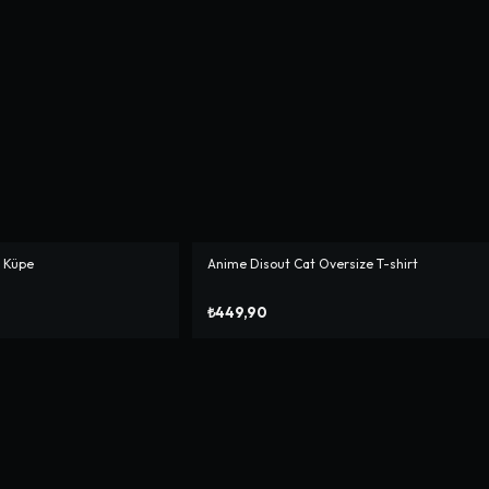
i Küpe
Anime Disout Cat Oversize T-shirt
₺449,90