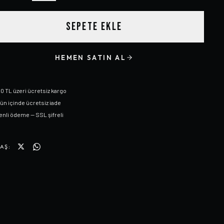
SEPETE EKLE
HEMEN SATIN AL
0 TL üzeri ücretsiz kargo
gün içinde ücretsiz iade
nli ödeme — SSL şifreli
AŞ: