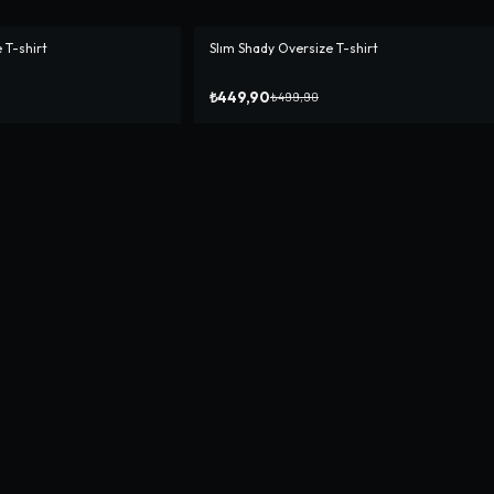
 T-shirt
Slım Shady Oversize T-shirt
-%
10
₺449,90
₺499,90