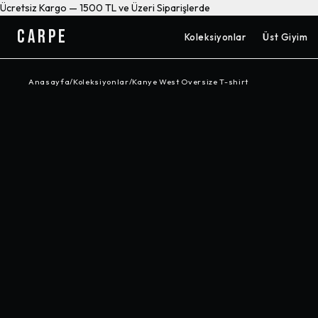
Ücretsiz Kargo — 1500 TL ve Üzeri Siparişlerde
CARPE
Koleksiyonlar
Üst Giyim
Anasayfa
/
Koleksiyonlar
/
Kanye West Oversize T-shirt
-%
10