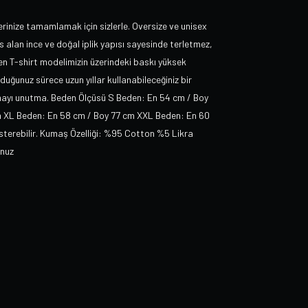
rinize tamamlamak için sizlerle. Oversize ve unisex
 alan ince ve doğal iplik yapısı sayesinde terletmez,
ilen T-shirt modelimizin üzerindeki baskı yüksek
ğunuz sürece uzun yıllar kullanabileceğiniz bir
tmayı unutma. Beden Ölçüsü S Beden: En 54 cm / Boy
m XL Beden: En 58 cm / Boy 77 cm XXL Beden: En 60
österebilir. Kumaş Özelliği: %95 Cotton %5 Likra
unuz