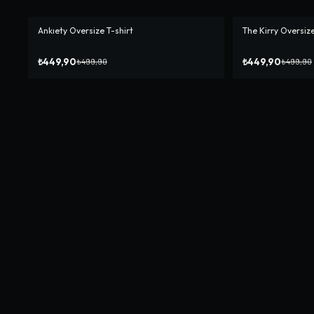
Ankıety Oversize T-shirt
The Kirry Oversize
-%
10
-%
10
₺449,90
₺449,90
₺499,90
₺499,90