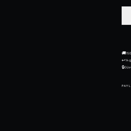
🚚
150
↩
14 
🔒
Güve
PAYL