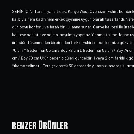
SENİN İÇİN; Tarzını yansıtıcak, Kanye West Oversize T-shirt kombinle
kalıbıyla hem kadın hem erkek giyimine uygun olarak tasarlandı. Nefes
gün boyu konforlu ve ferah bir kullanım sunar. Carpe kalitesi ile üret
kaliteye sahiptir ve solma-soyulma yapmaz. Yıkama talimatlarına uydu
üründür. Tükenmeden birbirinden farklı T-shirt modellerimize göz a
70 cm M Beden: En 55 cm / Boy 72 cm L Beden: En 57 cm / Boy 74 c
cm / Boy 79 cm Ürün beden ölçüleri günceldir. 1 veya 2 cm farklılık g
Yıkama talimatı: Ters çevirerek 30 derecede yıkayınız, asarak kurut
Benzer Ürünler