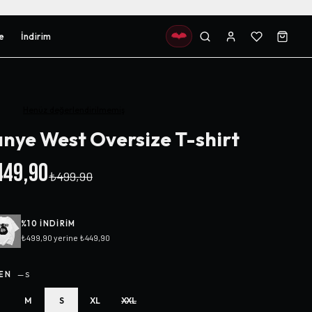
e
İndirim
Henüz değerlendirilmemiş
nye West Oversize T-shirt
49,90
₺499,90
%
10
INDIRIM
₺499,90
yerine
₺449,90
EN
—
S
M
S
XL
XXL