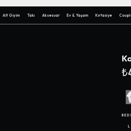
Alt Giyim
Takı
Aksesuar
Ev & Yaşam
Kırtasiye
Coupl
Ka
₺4
BED
L