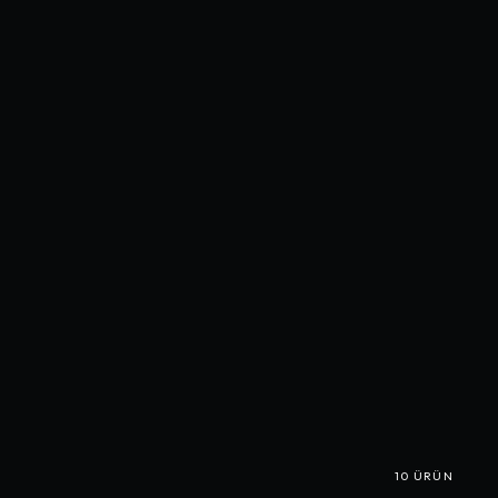
10
ÜRÜN