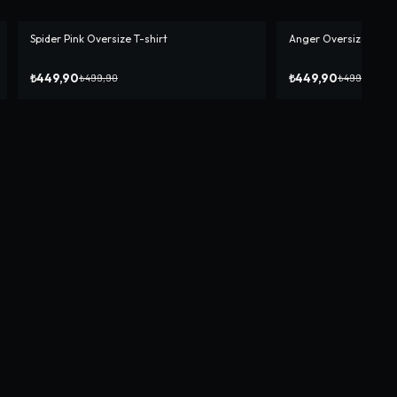
Spider Pink Oversize T-shirt
Anger Oversize T-shi
-%
10
-%
10
₺449,90
₺449,90
₺499,90
₺499,90