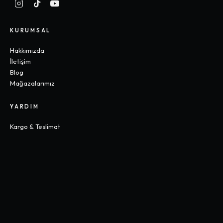
KURUMSAL
Hakkımızda
İletişim
Blog
Mağazalarımız
YARDIM
Kargo & Teslimat
İade & Değişim
Sık Sorulan Sorular
Beden Rehberi
KOLEKSIYONLAR
Gothic
Y2K