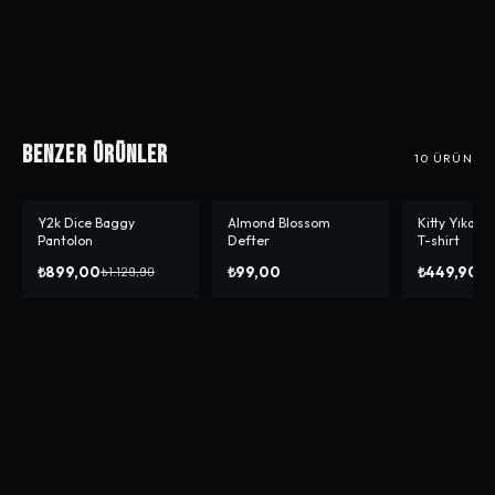
Benzer Ürünler
10
ÜRÜN
Y2k Dice Baggy
Almond Blossom
Kitty Yıkama
-%
20
Pantolon
Defter
T-shirt
₺899,00
₺99,00
₺449,90
₺1.129,90