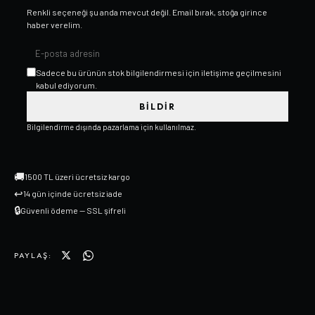
Renkli
seçeneği şu anda mevcut değil. Email bırak, stoğa girince
haber verelim.
Sadece bu ürünün stok bilgilendirmesi için iletişime geçilmesini
kabul ediyorum.
BILDIR
Bilgilendirme dışında pazarlama için kullanılmaz.
🚚
1500 TL üzeri ücretsiz kargo
↩
14 gün içinde ücretsiz iade
🔒
Güvenli ödeme — SSL şifreli
PAYLAŞ: