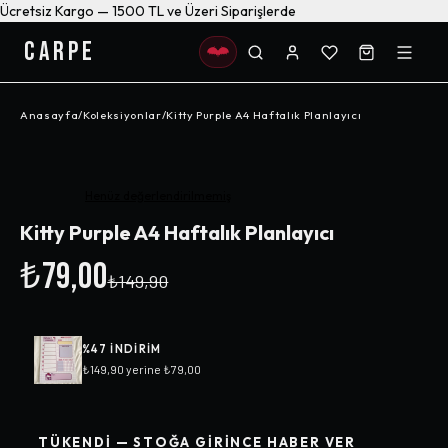
Ücretsiz Kargo — 1500 TL ve Üzeri Siparişlerde
CARPE
Anasayfa
/
Koleksiyonlar
/
Kitty Purple A4 Haftalık Planlayıcı
-%
47
Henüz değerlendirilmemiş
Kitty Purple A4 Haftalık Planlayıcı
₺79,00
₺149,90
%
47
INDIRIM
₺149,90
yerine
₺79,00
TÜKENDI — STOĞA GIRINCE HABER VER