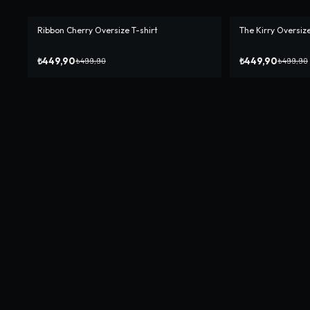
Ribbon Cherry Oversize T-shirt
The Kirry Oversize
-%
10
-%
10
₺449,90
₺449,90
₺499,90
₺499,90