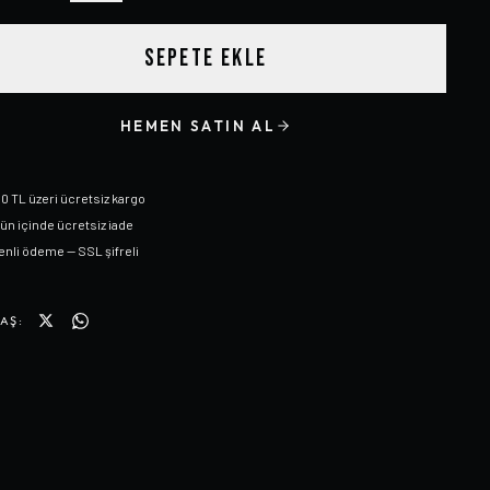
SEPETE EKLE
HEMEN SATIN AL
0 TL üzeri ücretsiz kargo
gün içinde ücretsiz iade
nli ödeme — SSL şifreli
AŞ: