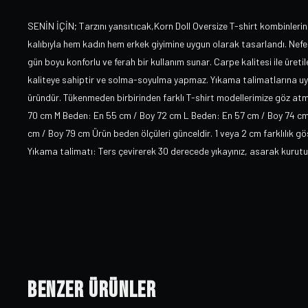
SENİN İÇİN; Tarzını yansıtıcak,Korn Doll Oversize T-shirt kombinlerin
kalıbıyla hem kadın hem erkek giyimine uygun olarak tasarlandı. Nefes
gün boyu konforlu ve ferah bir kullanım sunar. Carpe kalitesi ile üret
kaliteye sahiptir ve solma-soyulma yapmaz. Yıkama talimatlarına uydu
üründür. Tükenmeden birbirinden farklı T-shirt modellerimize göz a
70 cm M Beden: En 55 cm / Boy 72 cm L Beden: En 57 cm / Boy 74 c
cm / Boy 79 cm Ürün beden ölçüleri günceldir. 1 veya 2 cm farklılık g
Yıkama talimatı: Ters çevirerek 30 derecede yıkayınız, asarak kurut
Benzer Ürünler