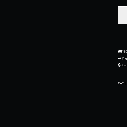
🚚
150
↩
14 
🔒
Güve
PAYL