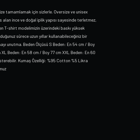
ize tamamlamak için sizlerle. Oversize ve unisex
 alan ince ve doğal iplik yapısı sayesinde terletmez,
ilen T-shirt modelimizin üzerindeki baskı yüksek
ğunuz sürece uzun yıllar kullanabileceğiniz bir
tmayı unutma. Beden Ölçüsü S Beden: En 54 cm / Boy
m XL Beden: En 58 cm / Boy 77 cm XXL Beden: En 60
österebilir. Kumaş Özelliği: %95 Cotton %5 Likra
unuz