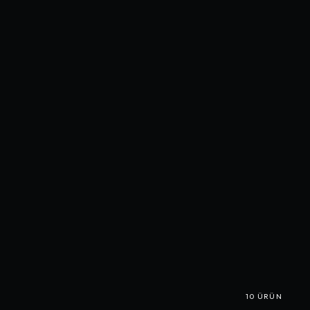
10
ÜRÜN