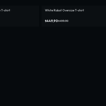
 T-shirt
White Robot Oversize T-shirt
-%
10
₺449,90
₺499,90