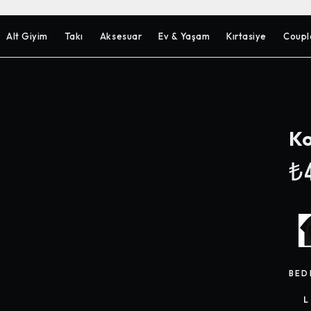
Alt Giyim
Takı
Aksesuar
Ev & Yaşam
Kırtasiye
Coupl
Ko
₺4
BED
L