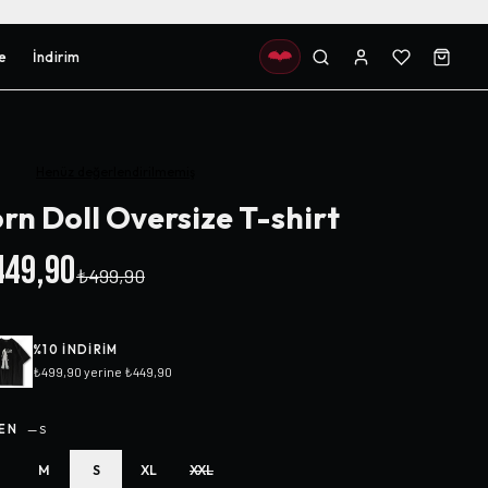
e
İndirim
Henüz değerlendirilmemiş
rn Doll Oversize T-shirt
49,90
₺499,90
%
10
INDIRIM
₺499,90
yerine
₺449,90
EN
—
S
M
S
XL
XXL