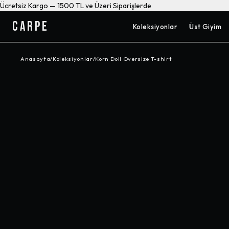
Ücretsiz Kargo — 1500 TL ve Üzeri Siparişlerde
CARPE
Koleksiyonlar
Üst Giyim
Anasayfa
/
Koleksiyonlar
/
Korn Doll Oversize T-shirt
-%
10