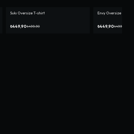
Sukı Oversize T-shirt
Envy Oversize T-shirt
-%
10
-%
10
₺449,90
₺449,90
₺499,90
₺499,90