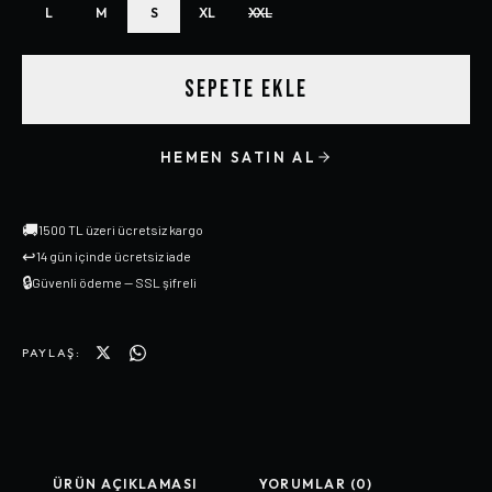
L
M
S
XL
XXL
SEPETE EKLE
HEMEN SATIN AL
🚚
1500 TL üzeri ücretsiz kargo
↩
14 gün içinde ücretsiz iade
🔒
Güvenli ödeme — SSL şifreli
PAYLAŞ:
ÜRÜN AÇIKLAMASI
YORUMLAR (0)