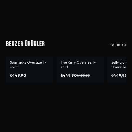
Benzer Ürünler
10
ÜRÜN
Spartacks Oversize T-
The Kirry Oversize T-
Sally Lightn
-%
10
-%
10
shirt
shirt
Oversize T-s
₺449,90
₺449,90
₺449,90
₺499,90
₺4