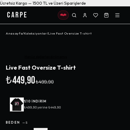
Ücretsiz Kargo — 1500 TL ve Üzeri Siparişlerde
CARPE
Anasayfa
/
Koleksiyonlar
/
Live Fast Oversize T-shirt
-%
10
Henüz değerlendirilmemiş
Live Fast Oversize T-shirt
₺449,90
₺499,90
%
10
INDIRIM
₺499,90
yerine
₺449,90
BEDEN
—
S