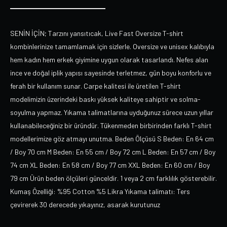
SENİN İÇİN; Tarzını yansıtıcak, Live Fast Oversize T-shirt
kombinlerinize tamamlamak için sizlerle. Oversize ve unisex kalıbıyla
hem kadın hem erkek giyimine uygun olarak tasarlandı. Nefes alan
ince ve doğal iplik yapısı sayesinde terletmez, gün boyu konforlu ve
ferah bir kullanım sunar. Carpe kalitesi ile üretilen T-shirt
modelimizin üzerindeki baskı yüksek kaliteye sahiptir ve solma-
soyulma yapmaz. Yıkama talimatlarına uyduğunuz sürece uzun yıllar
kullanabileceğiniz bir üründür. Tükenmeden birbirinden farklı T-shirt
modellerimize göz atmayı unutma. Beden Ölçüsü S Beden: En 64 cm
/ Boy 70 cm M Beden: En 55 cm / Boy 72 cm L Beden: En 57 cm / Boy
74 cm XL Beden: En 58 cm / Boy 77 cm XXL Beden: En 60 cm / Boy
79 cm Ürün beden ölçüleri günceldir. 1 veya 2 cm farklılık gösterebilir.
Kumaş Özelliği: %95 Cotton %5 Likra Yıkama talimatı: Ters
çevirerek 30 derecede yıkayınız, asarak kurutunuz