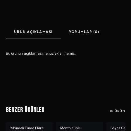
ÜRÜN AÇIKLAMASI
YORUMLAR (0)
Bu ürünün açıklaması henüz eklenmemiş.
Benzer Ürünler
10
ÜRÜN
Yıkamalı Füme Flare
Month Küpe
Beyaz Cep D
-%
40
-%
11