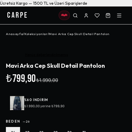
Ücretsiz Kargo — 1500 TL ve Üzeri Siparişlerde
CARPE
Anasayfa
/
Koleksiyonlar
/
Mavi Arka Cep Skull Detail Pantolon
-%
60
Henüz değerlendirilmemiş
Mavi Arka Cep Skull Detail Pantolon
₺799,90
₺1.990,00
%
60
INDIRIM
₺1.990,00
yerine
₺799,90
BEDEN
—
26