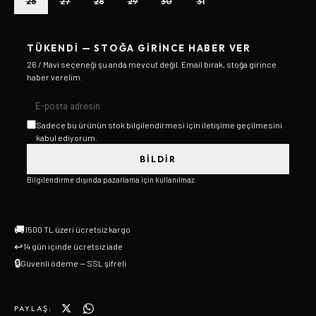
26
27
28
29
30
31
TÜKENDI — STOĞA GIRINCE HABER VER
26 / Mavi
seçeneği şu anda mevcut değil. Email bırak, stoğa girince
haber verelim.
Sadece bu ürünün stok bilgilendirmesi için iletişime geçilmesini
kabul ediyorum.
BILDIR
Bilgilendirme dışında pazarlama için kullanılmaz.
🚚
1500 TL üzeri ücretsiz kargo
↩
14 gün içinde ücretsiz iade
🔒
Güvenli ödeme — SSL şifreli
PAYLAŞ: