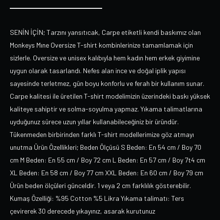
SENİN İÇİN; Tarzını yansıtıcak, Carpe etiketli kendi baskımız olan
Monkeys Mıne Oversize T-shirt kombinlerinize tamamlamak için
sizlerle. Oversize ve unisex kalıbıyla hem kadın hem erkek giyimine
uygun olarak tasarlandı. Nefes alan ince ve doğal iplik yapısı
sayesinde terletmez, gün boyu konforlu ve ferah bir kullanım sunar.
Carpe kalitesi ile üretilen T-shirt modelimizin üzerindeki baskı yüksek
kaliteye sahiptir ve solma-soyulma yapmaz. Yıkama talimatlarına
uyduğunuz sürece uzun yıllar kullanabileceğiniz bir üründür.
Tükenmeden birbirinden farklı T-shirt modellerimize göz atmayı
unutma Ürün Özellikleri; Beden Ölçüsü S Beden: En 54 cm / Boy 70
cm M Beden: En 55 cm / Boy 72 cm L Beden: En 57 cm / Boy 7t4 cm
XL Beden: En 58 cm / Boy 77 cm XXL Beden: En 60 cm / Boy 79 cm
Ürün beden ölçüleri günceldir. 1 veya 2 cm farklılık gösterebilir.
Kumaş Özelliği: %95 Cotton %5 Likra Yıkama talimatı: Ters
çevirerek 30 derecede yıkayınız, asarak kurutunuz