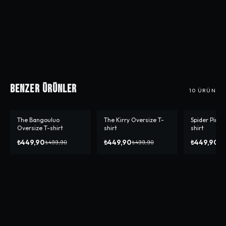
Benzer Ürünler
10
ÜRÜN
The Bangouluo
The Kirry Oversize T-
Spider Pink 
-%
10
-%
10
-%
10
Oversize T-shirt
shirt
shirt
₺449,90
₺449,90
₺449,90
₺499,90
₺499,90
₺4