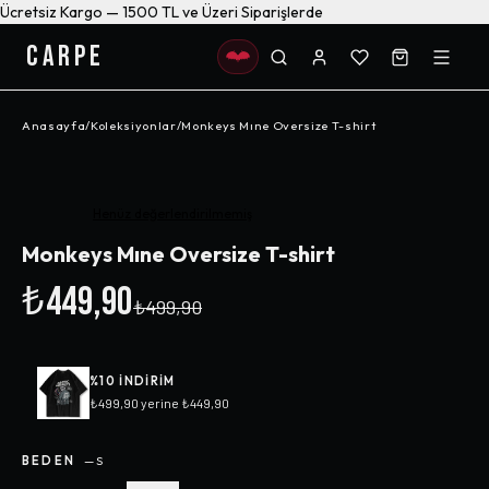
Ücretsiz Kargo — 1500 TL ve Üzeri Siparişlerde
CARPE
Anasayfa
/
Koleksiyonlar
/
Monkeys Mıne Oversize T-shirt
-%
10
Henüz değerlendirilmemiş
Monkeys Mıne Oversize T-shirt
₺449,90
₺499,90
%
10
INDIRIM
₺499,90
yerine
₺449,90
BEDEN
—
S