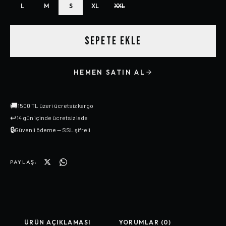
L
M
S
XL
XXL
SEPETE EKLE
HEMEN SATIN AL
🚚
1500 TL üzeri ücretsiz kargo
↩
14 gün içinde ücretsiz iade
🔒
Güvenli ödeme — SSL şifreli
PAYLAŞ:
ÜRÜN AÇIKLAMASI
YORUMLAR (0)