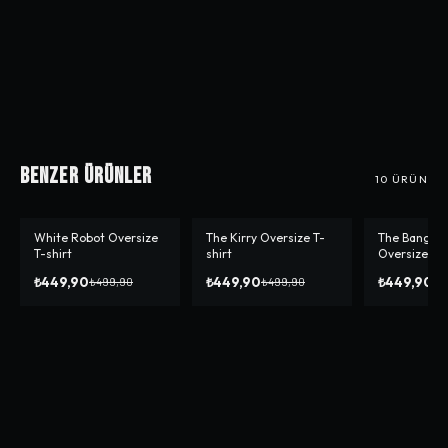
Benzer Ürünler
10
ÜRÜN
White Robot Oversize
The Kirry Oversize T-
The Bangou
-%
10
-%
10
-%
10
T-shirt
shirt
Oversize T-s
₺449,90
₺449,90
₺449,90
₺499,90
₺499,90
₺4