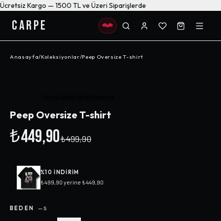
Ücretsiz Kargo — 1500 TL ve Üzeri Siparişlerde
CARPE
Anasayfa
/
Koleksiyonlar
/
Peep Oversize T-shirt
-%
10
Henüz değerlendirilmemiş
Peep Oversize T-shirt
₺449,90
₺499,90
%
10
INDIRIM
₺499,90
yerine
₺449,90
BEDEN
—
S