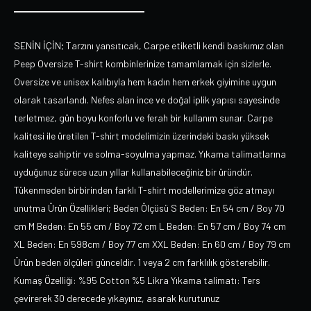
SENİN İÇİN; Tarzını yansıtıcak, Carpe etiketli kendi baskımız olan
Peep Oversize T-shirt kombinlerinize tamamlamak için sizlerle.
Oversize ve unisex kalıbıyla hem kadın hem erkek giyimine uygun
olarak tasarlandı. Nefes alan ince ve doğal iplik yapısı sayesinde
terletmez, gün boyu konforlu ve ferah bir kullanım sunar. Carpe
kalitesi ile üretilen T-shirt modelimizin üzerindeki baskı yüksek
kaliteye sahiptir ve solma-soyulma yapmaz. Yıkama talimatlarına
uyduğunuz sürece uzun yıllar kullanabileceğiniz bir üründür.
Tükenmeden birbirinden farklı T-shirt modellerimize göz atmayı
unutma Ürün Özellikleri; Beden Ölçüsü S Beden: En 54 cm / Boy 70
cm M Beden: En 55 cm / Boy 72 cm L Beden: En 57 cm / Boy 74 cm
XL Beden: En 598cm / Boy 77 cm XXL Beden: En 60 cm / Boy 79 cm
Ürün beden ölçüleri günceldir. 1 veya 2 cm farklılık gösterebilir.
Kumaş Özelliği: %95 Cotton %5 Likra Yıkama talimatı: Ters
çevirerek 30 derecede yıkayınız, asarak kurutunuz