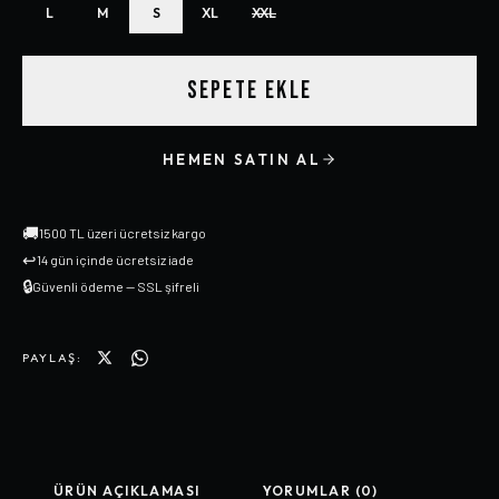
L
M
S
XL
XXL
SEPETE EKLE
HEMEN SATIN AL
🚚
1500 TL üzeri ücretsiz kargo
↩
14 gün içinde ücretsiz iade
🔒
Güvenli ödeme — SSL şifreli
PAYLAŞ:
ÜRÜN AÇIKLAMASI
YORUMLAR (0)