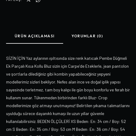
ÜRÜN AÇIKLAMASI
YORUMLAR (0)
SİZİN İÇİN Yaz aylarının ışıltısında size renk katıcak Pembe Düğmeli
Ek Parçalı Kısa Kollu Bluz sizin için Carpe'de Eteklerle, jean pantolon
ve şortlarla dilediğiniz gibi kombin yapabileceğiniz yepyeni
modellerimiz sizleri bekliyor. Nefes alan ince ve doğal iplik yapısı
sayesinde terletmez, tam boy kalıpı ile gün boyu konforlu ve ferah bir
kullanım sunar. Tükenmeden birbirinden farklı Bluz- Crop
modellerimize göz atmayı unutmayınız! Belirtilen yıkama talımatlarını
uyulduğu sürece dayanıklı kumaşı ile uzun yıllar güvenle
kullanılabilirsiniz. BEDEN ÖLÇÜLERİ XS Beden: En: 34 cm / Boy: 52
cm S Beden: En: 35 cm / Boy: 53 cm M Beden: En: 36 cm / Boy: 54