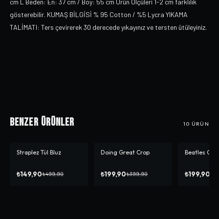
cm L Beden: En: 37 cm / Boy: 55 cm Ürün Ölçüleri 1-2 cm farklılık
gösterebilir. KUMAŞ BİLGİSİ % 95 Cotton / %5 Lycra YIKAMA
TALİMATI: Ters çevirerek 30 derecede yıkayınız ve tersten ütüleyiniz.
Benzer Ürünler
10
ÜRÜN
Straplez Tül Bluz
Doing Great Crop
Beatles Cro
-%
70
-%
50
-%
50
₺149,90
₺199,90
₺199,90
₺499,90
₺399,90
₺3