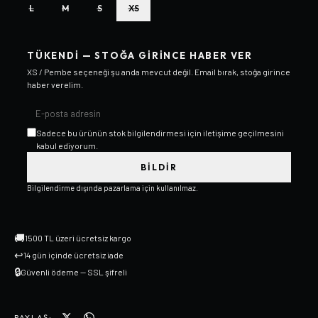
L
M
S
XS
TÜKENDI — STOĞA GIRINCE HABER VER
XS / Pembe
seçeneği şu anda mevcut değil. Email bırak, stoğa girince
haber verelim.
Sadece bu ürünün stok bilgilendirmesi için iletişime geçilmesini
kabul ediyorum.
BILDIR
Bilgilendirme dışında pazarlama için kullanılmaz.
🚚
1500 TL üzeri ücretsiz kargo
↩
14 gün içinde ücretsiz iade
🔒
Güvenli ödeme — SSL şifreli
PAYLAŞ: