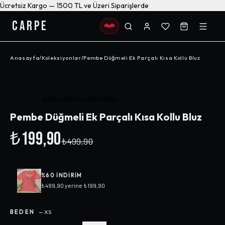
Ücretsiz Kargo — 1500 TL ve Üzeri Siparişlerde
CARPE
Anasayfa
/
Koleksiyonlar
/
Pembe Düğmeli Ek Parçalı Kısa Kollu Bluz
-%
60
Henüz değerlendirilmemiş
Pembe Düğmeli Ek Parçalı Kısa Kollu Bluz
₺199,90
₺499,90
%
60
INDIRIM
₺499,90
yerine
₺199,90
BEDEN
—
XS