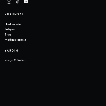
KURUMSAL
Hakkımızda
İletişim
Blog
Mağazalarımız
YARDIM
Kargo & Teslimat
İade & Değişim
Sık Sorulan Sorular
Beden Rehberi
KOLEKSIYONLAR
Gothic
Y2K