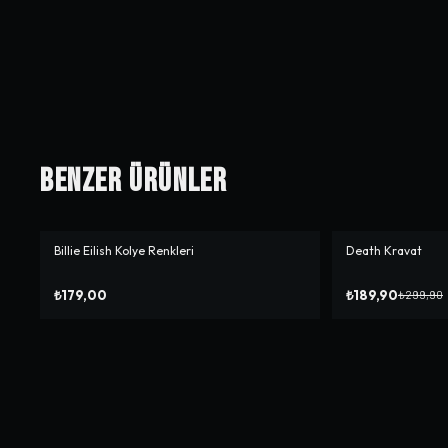
Benzer Ürünler
Billie Eilish Kolye Renkleri
Death Kravat
-%
37
₺179,00
₺189,90
₺299,90