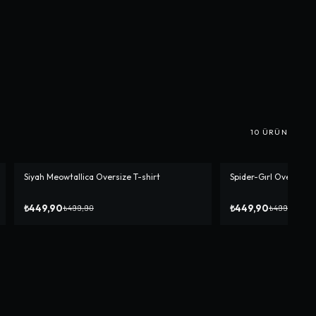
10
ÜRÜN
Siyah Meowtallica Oversize T-shirt
Spider-Gırl Oversize T
-%
10
-%
10
₺449,90
₺449,90
₺499,90
₺499,90