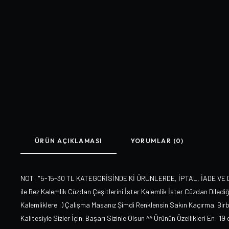
ÜRÜN AÇIKLAMASI
YORUMLAR (0)
NOT: "5-15-30 TL KATEGORİSİNDE Kİ ÜRÜNLERDE, İPTAL, İADE VE DEĞİŞ
ile Bez Kalemlik Cüzdan Çeşitlerini İster Kalemlik İster Cüzdan Diledi
Kalemliklere :) Çalışma Masanız Şimdi Renklensin Sakın Kaçırma. Birb
Kalitesiyle Sizler İçin. Başarı Sizinle Olsun ^^ Ürünün Özellikleri En: 1