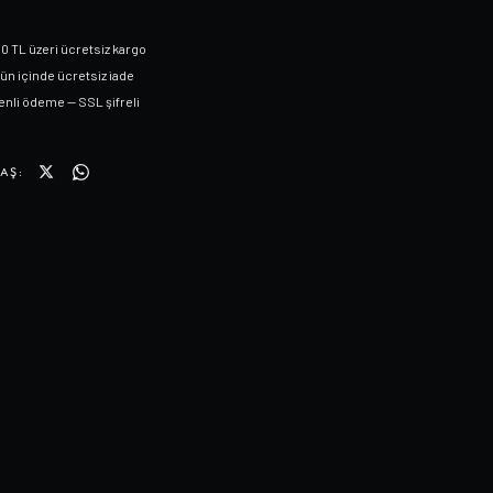
0 TL üzeri ücretsiz kargo
gün içinde ücretsiz iade
nli ödeme — SSL şifreli
AŞ: