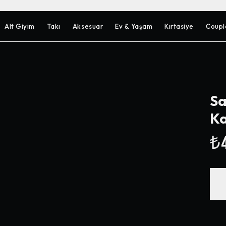
Alt Giyim
Takı
Aksesuar
Ev & Yaşam
Kırtasiye
Coupl
Sa
Ka
₺4