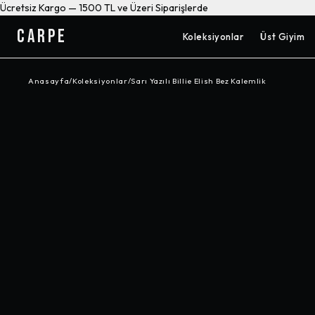
Ücretsiz Kargo — 1500 TL ve Üzeri Siparişlerde
CARPE
Koleksiyonlar
Üst Giyim
Anasayfa
/
Koleksiyonlar
/
Sarı Yazılı Billie Elish Bez Kalemlik