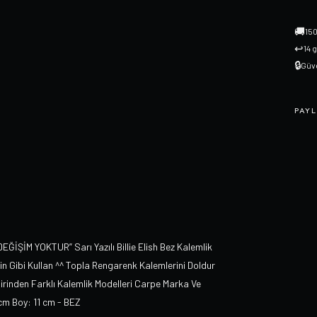
🚚
150
↩
14 
🔒
Güve
PAYL
İM YOKTUR” Sarı Yazılı Billie Elish Bez Kalemlik
ğin Gibi Kullan ^^ Topla Rengarenk Kalemlerini Doldur
irinden Farklı Kalemlik Modelleri Carpe Marka Ve
9 cm Boy: 11 cm - BEZ