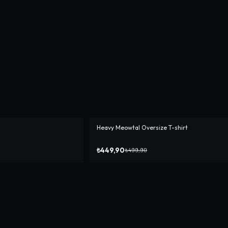
Heavy Meowtal Oversize T-shirt
-%
10
₺449,90
₺499,90