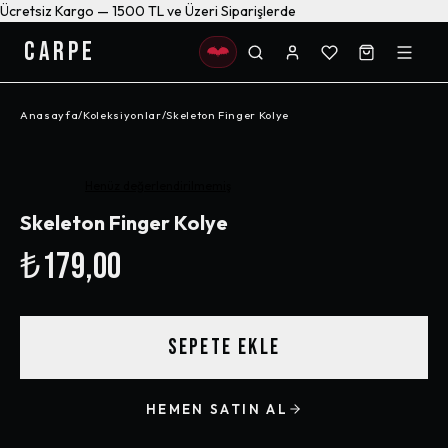
Ücretsiz Kargo — 1500 TL ve Üzeri Siparişlerde
CARPE
Anasayfa
/
Koleksiyonlar
/
Skeleton Finger Kolye
Henüz değerlendirilmemiş
Skeleton Finger Kolye
₺179,00
SEPETE EKLE
HEMEN SATIN AL