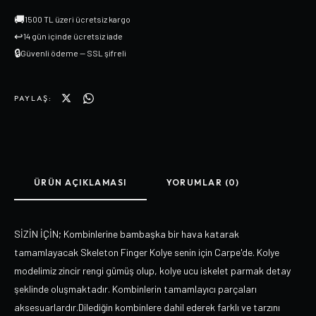
🚚
1500 TL üzeri ücretsiz kargo
↩
14 gün içinde ücretsiz iade
🔒
Güvenli ödeme — SSL şifreli
PAYLAŞ:
ÜRÜN AÇIKLAMASI
YORUMLAR (0)
SİZİN İÇİN; Kombinlerine bambaşka bir hava katarak
tamamlayacak Skeleton Finger Kolye senin için Carpe'de. Kolye
modelimiz zincir rengi gümüş olup, kolye ucu iskelet parmak detay
şeklinde oluşmaktadır. Kombinlerin tamamlayıcı parçaları
aksesuarlardır.Dilediğin kombinlere dahil ederek farklı ve tarzını