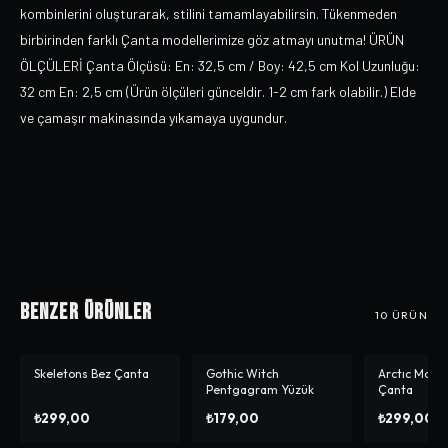
kombinlerini oluşturarak, stilini tamamlayabilirsin. Tükenmeden
birbirinden farklı Çanta modellerimize göz atmayı unutma! ÜRÜN
ÖLÇÜLERİ Çanta Ölçüsü: En: 32,5 cm / Boy: 42,5 cm Kol Uzunluğu:
32 cm En: 2,5 cm (Ürün ölçüleri günceldir. 1-2 cm fark olabilir.) Elde
ve çamaşır makinasında yıkamaya uygundur.
Benzer Ürünler
10
ÜRÜN
Skeletons Bez Çanta
Gothic Witch
Arctıc Monk
Pentgagram Yüzük
Çanta
₺299,00
₺179,00
₺299,00