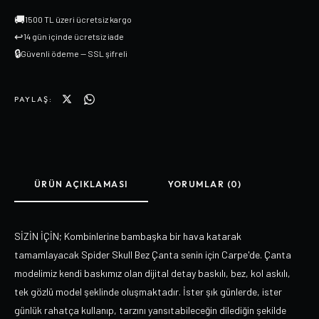
🚚
1500 TL üzeri ücretsiz kargo
↩
14 gün içinde ücretsiz iade
🔒
Güvenli ödeme — SSL şifreli
PAYLAŞ:
ÜRÜN AÇIKLAMASI
YORUMLAR (0)
SİZİN İÇİN; Kombinlerine bambaşka bir hava katarak
tamamlayacak Spider Skull Bez Çanta senin için Carpe'de. Çanta
modelimiz kendi baskımız olan dijital detay baskılı, bez, kol askılı,
tek gözlü model şeklinde oluşmaktadır. İster şık günlerde, ister
günlük rahatça kullanıp, tarzını yansıtabileceğin dilediğin şekilde