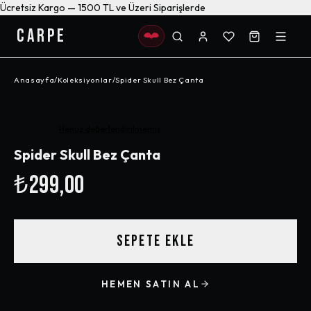
Ücretsiz Kargo — 1500 TL ve Üzeri Siparişlerde
CARPE
Anasayfa
/
Koleksiyonlar
/
Spider Skull Bez Çanta
Henüz değerlendirilmemiş
Spider Skull Bez Çanta
₺299,00
SEPETE EKLE
HEMEN SATIN AL