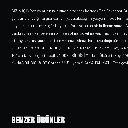
SİZİN İÇİN Yaz aylarının ışıltısında size renk katıcak The Revenant Cr
şortlarla dilediğinizi gibi kombin yapabileceğiniz yepyeni modellerimiz 
sayesinde terletmez, gün boyu konforlu ve ferah bir kullanım sunar. Ca
baskı yüksek kaliteye sahiptir ve solma-soyulma yapmaz. Tükenmeden
atmayı unutmayınız! Belirtilen yıkama talımatlarını uyulduğu sürece da
kullanılabilirsiniz. BEDEN ÖLÇÜLERİ S-M Beden: En: 37 cm / Boy: 44
1-2 cm farklılık gösterebilir. MODEL BİLGİSİ Modelin Ölçüleri: Boy: 1.
KUMAŞ BİLGİSİ % 95 Cotton / %5 Lycra YIKAMA TALİMATI: Ters çevirer
Benzer Ürünler