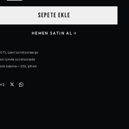
SEPETE EKLE
HEMEN SATIN AL
0 TL üzeri ücretsiz kargo
gün içinde ücretsiz iade
nli ödeme — SSL şifreli
AŞ: