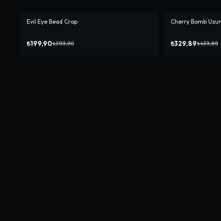
Evil Eye Bead Crop
Cherry Bomb Uzun
-%
50
-%
25
₺199,90
₺329,89
₺399,90
₺439,89