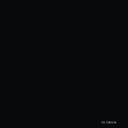
10
ÜRÜN