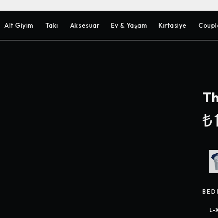
Alt Giyim
Takı
Aksesuar
Ev & Yaşam
Kırtasiye
Coupl
Th
₺1
BED
L-