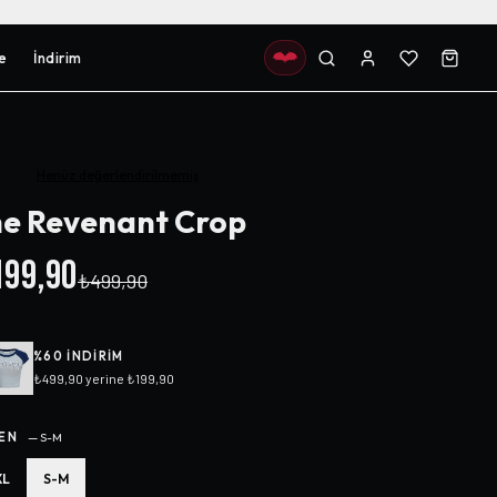
e
İndirim
Henüz değerlendirilmemiş
e Revenant Crop
99,90
₺499,90
%
60
INDIRIM
₺499,90
yerine
₺199,90
EN
—
S-M
XL
S-M