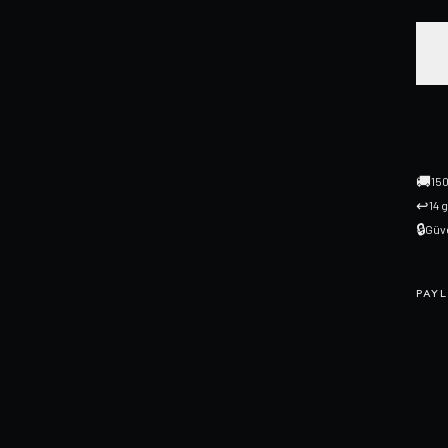
🚚
150
↩
14 
🔒
Güve
PAYL