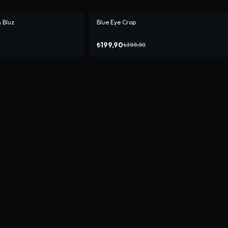
 Bluz
Blue Eye Crop
-%
50
₺199,90
₺399,90