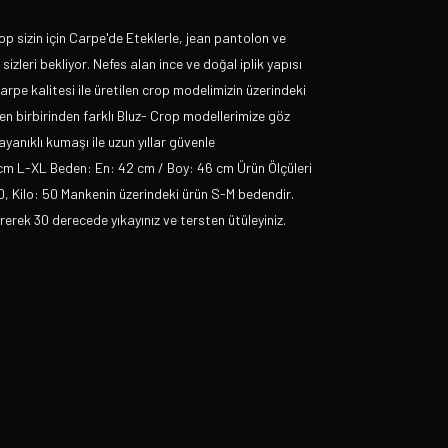
op sizin için Carpe'de Eteklerle, jean pantolon ve
sizleri bekliyor. Nefes alan ince ve doğal iplik yapısı
rpe kalitesi ile üretilen crop modelimizin üzerindeki
 birbirinden farklı Bluz- Crop modellerimize göz
yanıklı kumaşı ile uzun yıllar güvenle
 cm L-XL Beden: En: 42 cm / Boy: 46 cm Ürün Ölçüleri
70, Kilo: 50 Mankenin üzerindeki ürün S-M bedendir.
ek 30 derecede yıkayınız ve tersten ütüleyiniz.