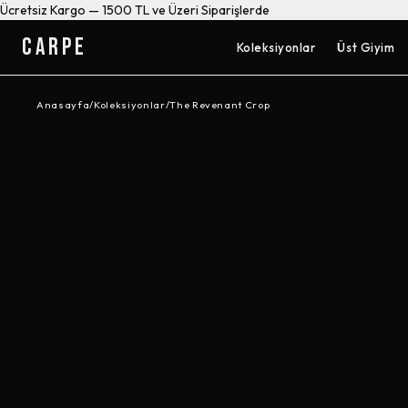
Ücretsiz Kargo — 1500 TL ve Üzeri Siparişlerde
CARPE
Koleksiyonlar
Üst Giyim
Anasayfa
/
Koleksiyonlar
/
The Revenant Crop
-%
60