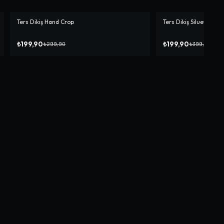
Ters Dikiş Hand Crop
Ters Dikiş Siluet Crop
-%
33
-%
50
₺199,90
₺199,90
₺299,90
₺399,90