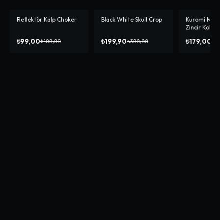
Reflektör Kalp Choker
Black White Skull Crop
Kuromi Magi
-%
50
-%
50
Zincir Kolye
₺99,00
₺199,90
₺179,00
₺199,90
₺399,90