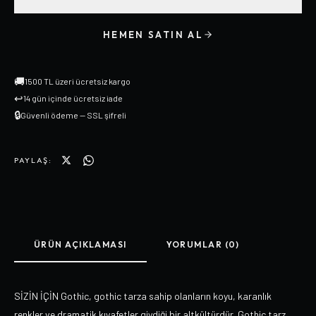
HEMEN SATIN AL
🚚
1500 TL üzeri ücretsiz kargo
↩
14 gün içinde ücretsiz iade
🔒
Güvenli ödeme — SSL şifreli
PAYLAŞ:
ÜRÜN AÇIKLAMASI
YORUMLAR (0)
SİZİN İÇİN Gothic, gothic tarza sahip olanların koyu, karanlık
renkler ve dramatik kıyafetler giydiği bir altkültürdür. Gothic tarz,