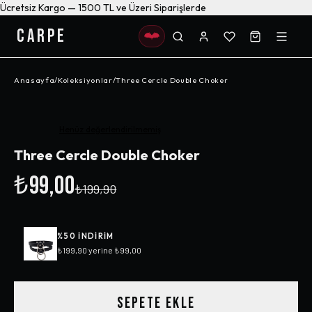
Ücretsiz Kargo — 1500 TL ve Üzeri Siparişlerde
CARPE
Anasayfa
/
Koleksiyonlar
/
Three Cercle Double Choker
-%
50
Henüz değerlendirilmemiş
Three Cercle Double Choker
₺99,00
₺199,90
%
50
INDIRIM
₺199,90
yerine
₺99,00
SEPETE EKLE