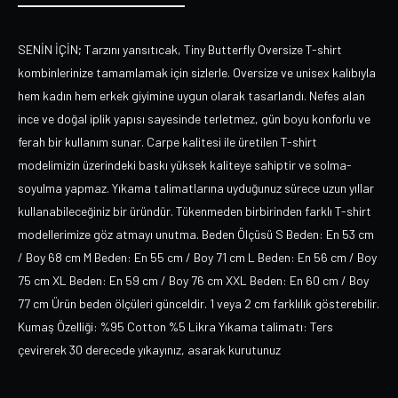
SENİN İÇİN; Tarzını yansıtıcak, Tiny Butterfly Oversize T-shirt
kombinlerinize tamamlamak için sizlerle. Oversize ve unisex kalıbıyla
hem kadın hem erkek giyimine uygun olarak tasarlandı. Nefes alan
ince ve doğal iplik yapısı sayesinde terletmez, gün boyu konforlu ve
ferah bir kullanım sunar. Carpe kalitesi ile üretilen T-shirt
modelimizin üzerindeki baskı yüksek kaliteye sahiptir ve solma-
soyulma yapmaz. Yıkama talimatlarına uyduğunuz sürece uzun yıllar
kullanabileceğiniz bir üründür. Tükenmeden birbirinden farklı T-shirt
modellerimize göz atmayı unutma. Beden Ölçüsü S Beden: En 53 cm
/ Boy 68 cm M Beden: En 55 cm / Boy 71 cm L Beden: En 56 cm / Boy
75 cm XL Beden: En 59 cm / Boy 76 cm XXL Beden: En 60 cm / Boy
77 cm Ürün beden ölçüleri günceldir. 1 veya 2 cm farklılık gösterebilir.
Kumaş Özelliği: %95 Cotton %5 Likra Yıkama talimatı: Ters
çevirerek 30 derecede yıkayınız, asarak kurutunuz