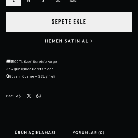
L
M
S
XL
XXL
SEPETE EKLE
HEMEN SATIN AL
🚚
1500 TL üzeri ücretsiz kargo
↩
14 gün içinde ücretsiz iade
🔒
Güvenli ödeme — SSL şifreli
PAYLAŞ:
ÜRÜN AÇIKLAMASI
YORUMLAR (0)