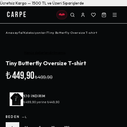
Ücretsiz Kargo — 1500 TL ve Üzeri Siparişlerde
CARPE
Anasayfa
/
Koleksiyonlar
/
Tiny Butterfly Oversize T-shirt
-%
10
Henüz değerlendirilmemiş
Tiny Butterfly Oversize T-shirt
₺449,90
₺499,90
%
10
INDIRIM
₺499,90
yerine
₺449,90
BEDEN
—
L