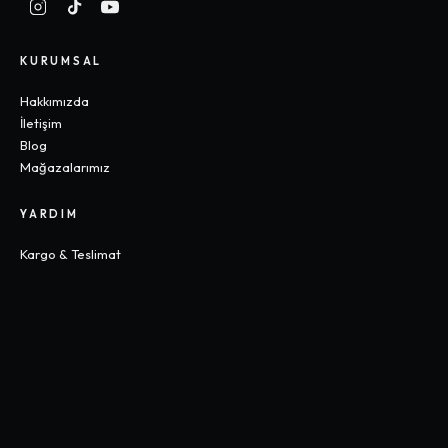
KURUMSAL
Hakkımızda
İletişim
Blog
Mağazalarımız
YARDIM
Kargo & Teslimat
İade & Değişim
Sık Sorulan Sorular
Beden Rehberi
KOLEKSIYONLAR
Gothic
Y2K