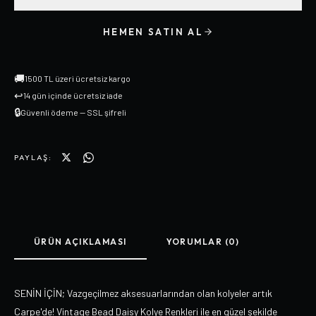
HEMEN SATIN AL
🚚
1500 TL üzeri ücretsiz kargo
↩
14 gün içinde ücretsiz iade
🔒
Güvenli ödeme — SSL şifreli
PAYLAŞ:
ÜRÜN AÇIKLAMASI
YORUMLAR (0)
SENİN İÇİN; Vazgeçilmez aksesuarlarından olan kolyeler artık
Carpe'de! Vintage Bead Daisy Kolye Renkleri ile en güzel şekilde