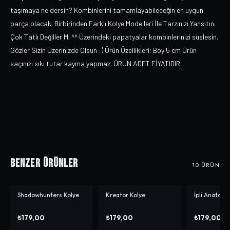
taşımaya ne dersin? Kombinlerini tamamlayabileceğin en uygun
parça olacak. Birbirinden Farklı Kolye Modelleri İle Tarzınızı Yansıtın.
Çok Tatlı Değiller Mi ^^ Üzerindeki papatyalar kombinlerinizi süslesin.
Gözler Sizin Üzerinizde Olsun :) Ürün Özellikleri; Boy 5 cm Ürün
saçınızı sıkı tutar kayma yapmaz. ÜRÜN ADET FİYATIDIR.
Benzer Ürünler
10
ÜRÜN
Shadowhunters Kolye
Kreator Kolye
İpli Anatomy
₺179,00
₺179,00
₺179,00