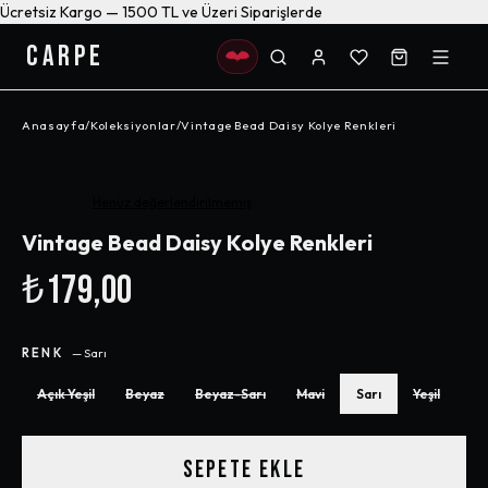
Ücretsiz Kargo — 1500 TL ve Üzeri Siparişlerde
CARPE
Anasayfa
/
Koleksiyonlar
/
Vintage Bead Daisy Kolye Renkleri
Henüz değerlendirilmemiş
Vintage Bead Daisy Kolye Renkleri
₺179,00
RENK
—
Sarı
Açık Yeşil
Beyaz
Beyaz-Sarı
Mavi
Sarı
Yeşil
SEPETE EKLE