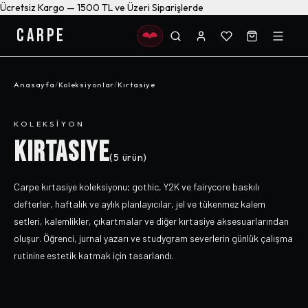
Ücretsiz Kargo — 1500 TL ve Üzeri Siparişlerde
CARPE
Anasayfa
/
Koleksiyonlar
/
Kırtasiye
KOLEKSIYON
KIRTASIYE
(
5
ürün)
Carpe kırtasiye koleksiyonu; gothic, Y2K ve fairycore baskılı
defterler, haftalık ve aylık planlayıcılar, jel ve tükenmez kalem
setleri, kalemlikler, çıkartmalar ve diğer kırtasiye aksesuarlarından
oluşur. Öğrenci, jurnal yazarı ve studygram severlerin günlük çalışma
rutinine estetik katmak için tasarlandı.