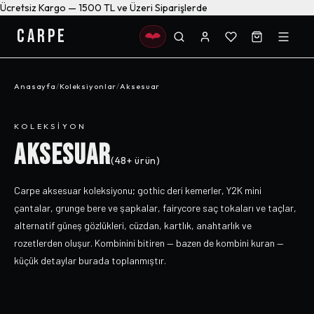
Ücretsiz Kargo — 1500 TL ve Üzeri Siparişlerde
CARPE
Anasayfa
/
Koleksiyonlar
/
Aksesuar
KOLEKSIYON
AKSESUAR
(
48+
ürün)
Carpe aksesuar koleksiyonu; gothic deri kemerler, Y2K mini
çantalar, grunge bere ve şapkalar, fairycore saç tokaları ve taçlar,
alternatif güneş gözlükleri, cüzdan, kartlık, anahtarlık ve
rozetlerden oluşur. Kombinini bitiren — bazen de kombini kuran —
küçük detaylar burada toplanmıştır.