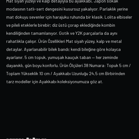
Mat siyah yüzeyi ve kalp detayıyla bu ayakkabı, Japon sokak
modasının tatlı-sert dengesini kusursuz yakalıyor. Parlaklık yerine
mat dokuyu sevenler için harajuku ruhunda bir klasik. Lolita elbiseler
ve pileli eteklerle birebir; diz üstü çorap eklediğinde kombin
kendiliğinden tamamlanıyor. Gotik ve Y2K parçalarla da aynı
rahatlıkla çalışır. Ürün Özellikleri Mat siyah yüzey, kalp ve metal
detaylar. Ayarlanabilir bilek bandı; kendi bileğine göre kolayca
ayarlanır. 5 cm topuk, yumuşak kauçuk taban — her zeminde
dayanıklı, gün boyu konforlu. Ürün Ölçüleri 38 Numara: Topuk 5 cm /
Toplam Yükseklik 10 cm / Ayakkabı Uzunluğu 24,5 cm Birbirinden
tarz modeller için Ayakkabı koleksiyonumuza göz at.