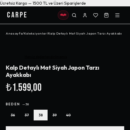
Ücretsiz Kargo — 1500 TL ve Üzeri Siparişlerde
CARPE
Anasayfa
/
Koleksiyonlar
/
Kalp Detaylı Mat Siyah Japon Tarzı Ayakkabı
Henüz değerlendirilmemiş
Kalp Detaylı Mat Siyah Japon Tarzı
Ayakkabı
₺1.599,00
BEDEN
—
38
36
37
38
39
40