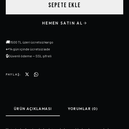
SEPETE EKLE
HEMEN SATIN AL
🚚
1500 TL üzeri ücretsiz kargo
↩
14 gün içinde ücretsiz iade
🔒
Güvenli ödeme — SSL şifreli
PAYLAŞ:
ÜRÜN AÇIKLAMASI
YORUMLAR (0)