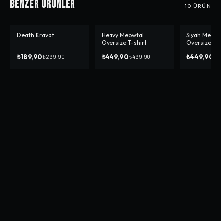
Benzer Ürünler
10
ÜRÜN
Death Kravat
Heavy Meowtal
Siyah Meowta
-%
37
-%
10
-%
10
Oversize T-shirt
Oversize T-s
₺189,90
₺449,90
₺449,90
₺299,90
₺499,90
₺4